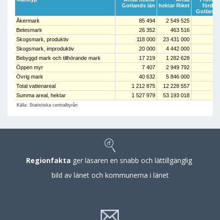
Gotlands län
hektar Riket
fördel
Gotlands
Åkermark
85 494
2 549 525
Betesmark
26 352
463 516
Skogsmark, produktiv
118 000
23 431 000
Skogsmark, improduktiv
20 000
4 442 000
Bebyggd mark och tillhörande mark
17 219
1 282 628
Öppen myr
7 407
2 949 792
Övrig mark
40 632
5 846 000
Total vattenareal
1 212 875
12 228 557
Summa areal, hektar
1 527 979
53 193 018
Källa: Statistiska centralbyrån
Regionfakta
ger läsaren en snabb och lättillgänglig
bild av länet och kommunerna i länet