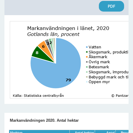
PDF
Markanvändningen 2020. Antal hektar
Marktyp
Antal hektar
Antal
Procent