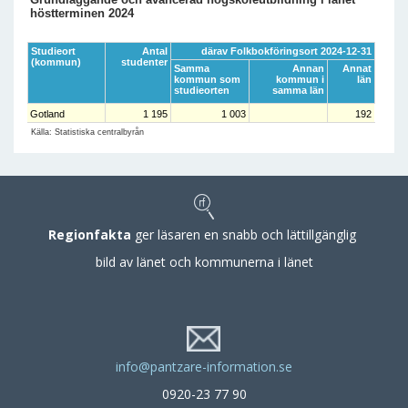
höstterminen 2024
Studieort
Antal
därav Folkbokföringsort 2024-12-31
(kommun)
studenter
Samma
Annan
Annat
kommun som
kommun i
län
studieorten
samma län
Gotland
1 195
1 003
192
Källa: Statistiska centralbyrån
Regionfakta
ger läsaren en snabb och lättillgänglig
bild av länet och kommunerna i länet
info@pantzare-information.se
0920-23 77 90