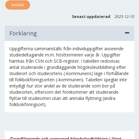
NULÄGE
:
Senast uppdaterad
2025-12-10
Förklaring
Uppgifterna sammanställs från individuppgifter avseende
studiedeltagande m.m. höstterminen varje år. Uppgifter
hämtas från CSN och SCB-register. I tabellen redovisas
antal studerande i grundläggande högskoleutbildning efter
studieort och studieortens (-kommunens) läge i förhållande
till folkbokföringsorten (-kommunen). Tabellen speglar inte
entydigt hur stor andel av de studerande som bor på
studieorten, eftersom det förekommer att studerande
flyttar till studieorten utan att anmäla flyttning (ändra
folkbokföringsort).
Grundläggande och avancerad högskoleutbildning i länet