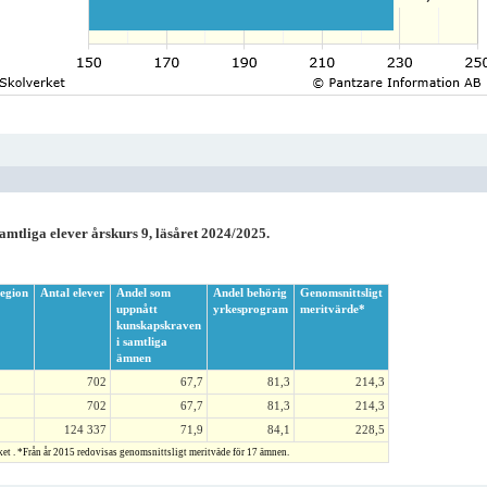
amtliga elever årskurs 9, läsåret 2024/2025.
egion
Antal elever
Andel som
Andel behörig
Genomsnittsligt
uppnått
yrkesprogram
meritvärde*
kunskapskraven
i samtliga
ämnen
702
67,7
81,3
214,3
702
67,7
81,3
214,3
124 337
71,9
84,1
228,5
ket . *Från år 2015 redovisas genomsnittsligt meritväde för 17 ämnen.