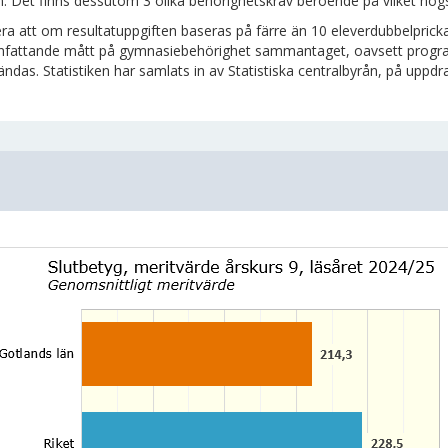
. Det finns dessutom 3 olika behörighetskrav beroende på vilket h
ra att om resultatuppgiften baseras på färre än 10 eleverdubbelprick
attande mått på gymnasiebehörighet sammantaget, oavsett program e
ndas. Statistiken har samlats in av Statistiska centralbyrån, på uppdr