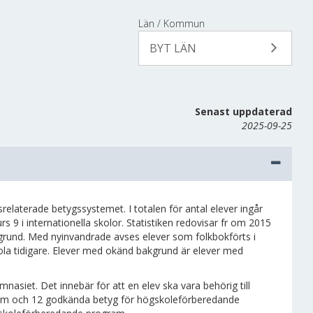
Län / Kommun
BYT LÄN
Senast uppdaterad
2025-09-25
elaterade betygssystemet. I totalen för antal elever ingår
9 i internationella skolor. Statistiken redovisar fr om 2015
grund. Med nyinvandrade avses elever som folkbokförts i
skola tidigare. Elever med okänd bakgrund är elever med
nasiet. Det innebär för att en elev ska vara behörig till
ram och 12 godkända betyg för högskoleförberedande