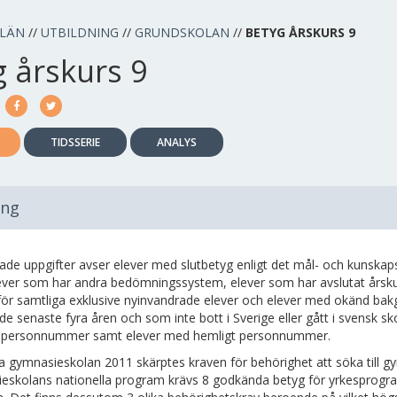
 LÄN
//
UTBILDNING
//
GRUNDSKOLAN
//
BETYG ÅRSKURS 9
g årskurs 9
TIDSSERIE
ANALYS
ing
de uppgifter avser elever med slutbetyg enligt det mål- och kunskapsr
ever som har andra bedömningssystem, elever som har avslutat årskurs 
för samtliga exklusive nyinvandrade elever och elever med okänd bak
de senaste fyra åren och som inte bott i Sverige eller gått i svensk 
ligt personnummer samt elever med hemligt personnummer.
a gymnasieskolan 2011 skärptes kraven för behörighet att söka till gym
eskolans nationella program krävs 8 godkända betyg för yrkesprog