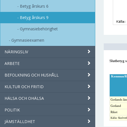
Betyg årskurs 6
Betyg årskurs 9
Gymnasiebehörighet
Gymnasieexamen
NÄRINGSLIV
Slutbetyg s
ARBETE
BEFOLKNING OCH HUSHÅLL
Kommun/R
KULTUR OCH FRITID
HÄLSA OCH OHÄLSA
Gotlands län
Gotland
POLITIK
Riket
Källa: Skolver
JÄMSTÄLLDHET