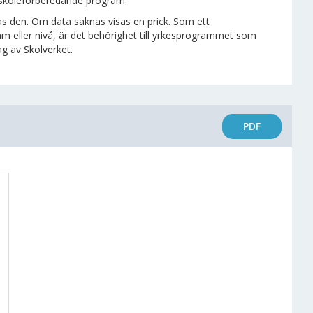
ögskoleförberedande program
as den. Om data saknas visas en prick. Som ett
ller nivå, är det behörighet till yrkesprogrammet som
ag av Skolverket.
PDF