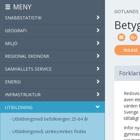
MENY
GOTLANDS
SNABBSTATISTIK
Bety
GEOGRAFI
MILJÖ
NULÄGE
REGIONAL EKONOMI
SAMHÄLLETS SERVICE
Förklar
ENERGI
Redovisa
INFRASTRUKTUR
även el
värden 
UTBILDNING
Sverige 
tillfäl
Utbildningsnivå befolkningen 25-64 år
Inför ny
Utbildningsnivå; utrikes/inrikes födda
gymnasi