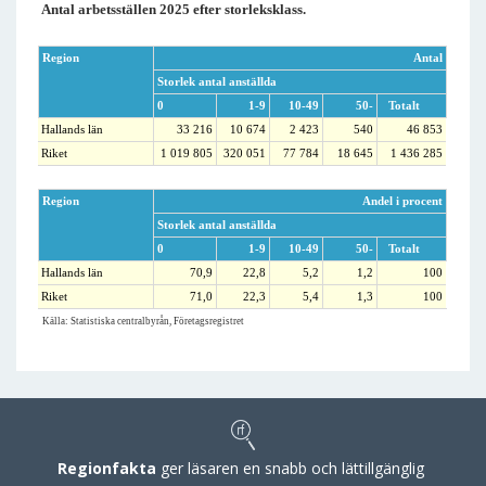
Antal arbetsställen 2025 efter storleksklass.
Region
Antal
Storlek antal anställda
0
1-9
10-49
50-
Totalt
Hallands län
33 216
10 674
2 423
540
46 853
Riket
1 019 805
320 051
77 784
18 645
1 436 285
Region
Andel i procent
Storlek antal anställda
0
1-9
10-49
50-
Totalt
Hallands län
70,9
22,8
5,2
1,2
100
Riket
71,0
22,3
5,4
1,3
100
Källa: Statistiska centralbyrån, Företagsregistret
Regionfakta
ger läsaren en snabb och lättillgänglig