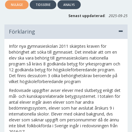
NULÄGE
TIDSSERIE
ANALYS
:
Senast uppdaterad
2025-09-25
Förklaring
Inför nya gymnasieskolan 2011 skärptes kraven för
behörighet att söka till gymnasiet. Det innebär att om en
elev ska vara behörig till gymnasieskolans nationella
program så krävs 8 godkända betyg för yrkesprogram och
12 godkända betyg för högskoleförberedande program.
Det finns dessutom 3 olika behörighetskrav beroende på
vilket högskoleförberedande program
Redovisade uppgifter avser elever med slutbetyg enligt det
mål- och kunskapsrelaterade betygssystemet. I totalen för
antal elever ingår även elever som har andra
bedömningssystem, elever som har avslutat årskurs 9 i
internationella skolor. Elever med okänd bakgrund, dvs
elever som saknar uppgift om personnummer då de ännu
inte blivit folkbokförda i Sverige ingår i redovisningen från
2016/17.