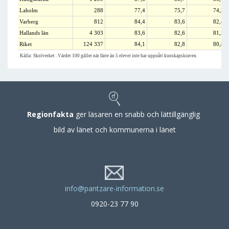
Laholm
288
77,4
75,7
74,3
Varberg
812
84,4
83,6
82,4
Hallands län
4 303
83,6
82,6
81,5
Riket
124 337
84,1
82,8
80,8
Källa: Skolverket . Värdet 100 gäller när färre än 5 elever inte har uppnått kunskapskraven.
Regionfakta
ger läsaren en snabb och lättillgänglig
bild av länet och kommunerna i länet
info@pantzare-information.se
0920-23 77 90