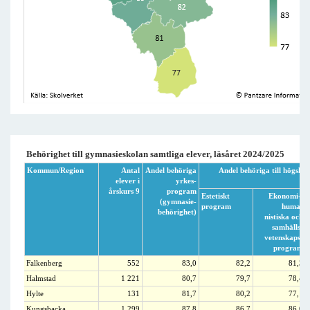
Behörighet till gymnasieskolan samtliga elever, läsåret 2024/2025
Kommun/Region
Antal
Andel behöriga
Andel behöriga till högsko
elever i
yrkes-
årskurs 9
program
Estetiskt
Ekonomi-,
(gymnasie-
program
huma-
behörighet)
nistiska och
samhälls-
vetenskaps-
program
Falkenberg
552
83,0
82,2
81,3
Halmstad
1 221
80,7
79,7
78,4
Hylte
131
81,7
80,2
77,1
Kungsbacka
1 299
87,8
86,7
86,0