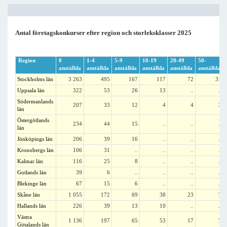
Antal företagskonkurser efter region och storleksklasser 2025
Region
0
1-4
5-9
10-19
20-49
50-
anställda
anställda
anställda
anställda
anställda
anställda
Stockholms län
3 263
495
167
117
72
31
Uppsala län
322
53
26
13
..
..
Södermanlands
207
33
12
4
4
3
län
Östergötlands
234
44
15
..
..
..
län
Jönköpings län
206
39
16
..
..
..
Kronobergs län
106
31
..
..
..
..
Kalmar län
116
25
8
..
..
..
Gotlands län
39
6
..
..
..
..
Blekinge län
67
15
6
..
..
..
Skåne län
1 055
172
69
38
23
7
Hallands län
226
39
13
10
..
..
Västra
1 136
197
65
53
17
7
Götalands län