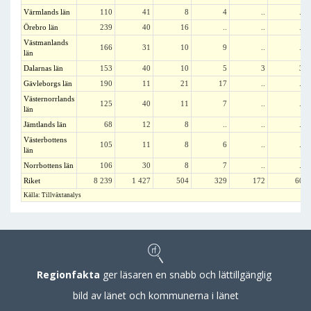
Värmlands län
110
41
8
4
..
..
Örebro län
239
40
16
..
..
..
Västmanlands
166
31
10
9
..
..
län
Dalarnas län
153
40
10
5
3
3
Gävleborgs län
190
11
21
17
..
..
Västernorrlands
125
40
11
7
..
..
län
Jämtlands län
68
12
8
..
..
..
Västerbottens
105
11
8
6
..
..
län
Norrbottens län
106
30
8
7
..
..
Riket
8 239
1 427
504
329
172
60
Källa: Tillväxtanalys
Regionfakta
ger läsaren en snabb och lättillgänglig
bild av länet och kommunerna i länet