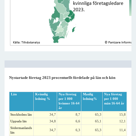
Nystartade företag 2023 procentuellt fördelade på län och kön
Län
Kvinnlig
Nya företag
Manlig
Nya företag
ledning %
per 1 000
ledning%
per 1 000
kvinnor 16-64
män 16-64 år
år
Stockholms län
34,7
8,7
65,3
15,8
Uppsala län
34,8
6,6
65,1
12,1
Södermanlands
34,7
6,3
65,3
11,4
län