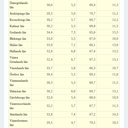
Östergötlands
30,6
5,3
69,4
11,3
län
Jönköpings län
29,3
5,0
70,7
11,2
Kronobergs län
30,2
5,7
69,7
12,2
Kalmar län
30,2
5,3
69,8
11,5
Gotlands län
34,4
7,3
65,6
13,5
Blekinge län
33,0
5,5
67,0
10,0
Skåne län
33,9
7,1
66,1
13,6
Hallands län
32,6
6,8
67,4
13,5
Västra
32,4
6,7
67,5
13,1
Götalands län
Värmlands län
33,7
5,8
66,3
10,7
Örebro län
30,4
5,3
69,5
11,6
Västmanlands
30,3
5,3
69,7
11,5
län
Dalarnas län
30,2
6,0
69,7
13,1
Gävleborgs län
32,0
5,4
68,0
10,9
Västernorrlands
32,2
5,7
67,7
11,3
län
Jämtlands län
32,8
7,4
67,2
14,3
Västerbottens
29,5
4,7
70,5
10,5
län