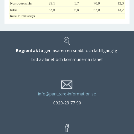
Norrbottens län
29,1
5,7
70,9
12,3
Riket
33,0
6,8
67,0
13,2
Källa: Tillväxtanalys
Regionfakta
ger läsaren en snabb och lättillgänglig
bild av länet och kommunerna i länet
info@pantzare-information.se
0920-23 77 90