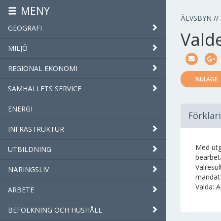
MENY
ÄLVSBYN
//
GEOGRAFI
Vald
MILJÖ
REGIONAL EKONOMI
NULÄGE
SAMHÄLLETS SERVICE
ENERGI
Förklar
INFRASTRUKTUR
Med utg
UTBILDNING
bearbeta
Valresul
NÄRINGSLIV
mandatf
Valda: A
ARBETE
BEFOLKNING OCH HUSHÅLL