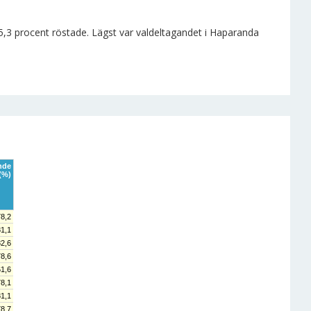
5,3 procent röstade. Lägst var valdeltagandet i Haparanda
nde
(%)
78,2
81,1
82,6
78,6
61,6
78,1
81,1
78,7