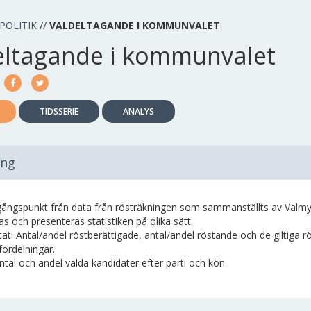
POLITIK
//
VALDELTAGANDE I KOMMUNVALET
eltagande i kommunvalet
TIDSSERIE
ANALYS
ing
ångspunkt från data från rösträkningen som sammanställts av Valmynd
s och presenteras statistiken på olika sätt.
tat: Antal/andel röstberättigade, antal/andel röstande och de giltiga 
ördelningar.
ntal och andel valda kandidater efter parti och kön.