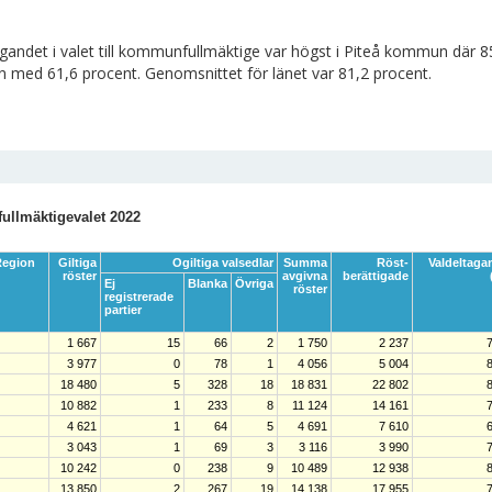
agandet i valet till kommunfullmäktige var högst i Piteå kommun där 8
med 61,6 procent. Genomsnittet för länet var 81,2 procent.
llmäktigevalet 2022
egion
Giltiga
Ogiltiga valsedlar
Summa
Röst-
Valdeltaga
röster
avgivna
berättigade
Ej
Blanka
Övriga
röster
registrerade
partier
1 667
15
66
2
1 750
2 237
3 977
0
78
1
4 056
5 004
18 480
5
328
18
18 831
22 802
10 882
1
233
8
11 124
14 161
4 621
1
64
5
4 691
7 610
3 043
1
69
3
3 116
3 990
10 242
0
238
9
10 489
12 938
13 850
2
267
19
14 138
17 955