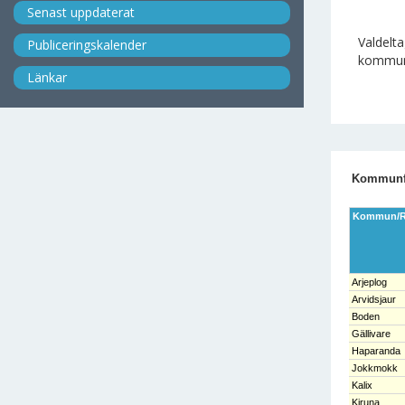
Senast uppdaterat
Valdelt
Publiceringskalender
kommun 
Länkar
Kommunfu
Kommun/R
Arjeplog
Arvidsjaur
Boden
Gällivare
Haparanda
Jokkmokk
Kalix
Kiruna