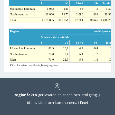
0
1-9
10-49
50-
Totalt
Jokkmokks kommun
1 062
181
55
5
1 303
Norrbottens län
28 830
7 173
2 096
466
38 565
Riket
1 019 805
320 051
77 784
18 645
1 436 285
Region
Andel i procent
Storlek antal anställda
0
1-9
10-49
50-
Totalt
Jokkmokks kommun
81,5
13,9
4,2
0,4
100
Norrbottens län
74,8
18,6
5,4
1,2
100
Riket
71,0
22,3
5,4
1,3
100
Källa: Statistiska centralbyrån, Företagsregistret
Regionfakta
ger läsaren en snabb och lättillgänglig
bild av länet och kommunerna i länet