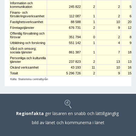
Information och
kommunikation
245 822
2
2
5
Finans- och
försäkringsverksamhet
112 087
1
2
6
Fastighetsverksamhet
88 588
1
10
20
Företagstjänster
676 731
2
9
12
Offentlig förvaltning och
försvar
351 794
0
2
8
Utbildning och forskning
551 142
1
4
9
Vård och omsorg;
sociala tjänster
861 387
1
7
18
Personliga och kulturella
tjänster
237 823
2
13
13
Okänd verksamhet
43 193
11
10
16
Totalt
5 296 726
2
9
15
Källa: Statistiska centralbyrån
Regionfakta
ger läsaren en snabb och lättillgänglig
bild av länet och kommunerna i länet