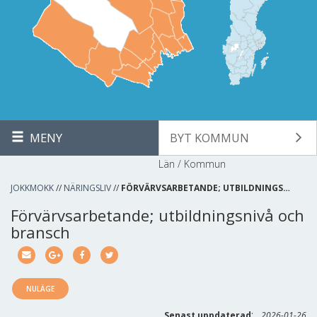
MENY
BYT KOMMUN
Län / Kommun
JOKKMOKK
//
NÄRINGSLIV
//
FÖRVÄRVSARBETANDE; UTBILDNINGS…
Förvärvsarbetande; utbildningsnivå och
bransch
NULÄGE
:
Senast uppdaterad
2026-01-26