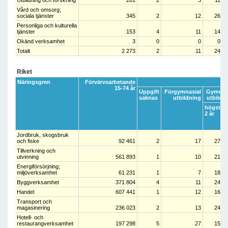
Utbildning och forskning
281
2
3
11
Vård och omsorg;
sociala tjänster
345
2
12
26
Personliga och kulturella
tjänster
153
4
11
14
Okänd verksamhet
3
0
0
0
Totalt
2 273
2
11
24
Riket
Näringsgren
Förvärvsarbetande
15-74 år
Uppgift
Förgymnasial
Gymnas
saknas
utbildning
utbildn
högst
3
2 år
Jordbruk, skogsbruk
och fiske
92 461
2
17
27
Tillverkning och
utvinning
561 893
1
10
21
Energiförsörjning;
miljöverksamhet
61 231
1
7
18
Byggverksamhet
371 804
4
11
24
Handel
607 441
1
12
16
Transport och
magasinering
236 023
2
13
24
Hotell- och
restaurangverksamhet
197 298
5
27
15