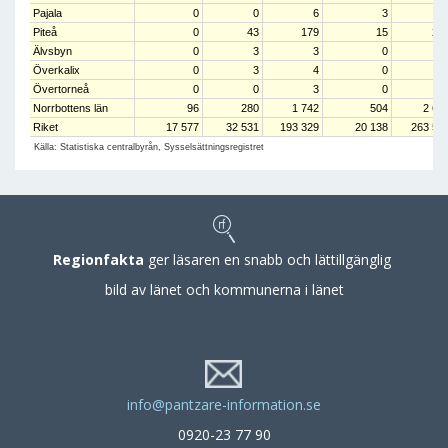
Pajala
0
0
6
3
Piteå
0
43
179
15
23
Älvsbyn
0
3
3
0
Överkalix
0
3
4
0
Övertorneå
0
0
3
0
Norrbottens län
96
280
1 742
504
2 62
Riket
17 577
32 531
193 329
20 138
263 57
Källa: Statistiska centralbyrån, Sysselsättningsregistret
Regionfakta
ger läsaren en snabb och lättillgänglig
bild av länet och kommunerna i länet
info@pantzare-information.se
0920-23 77 90