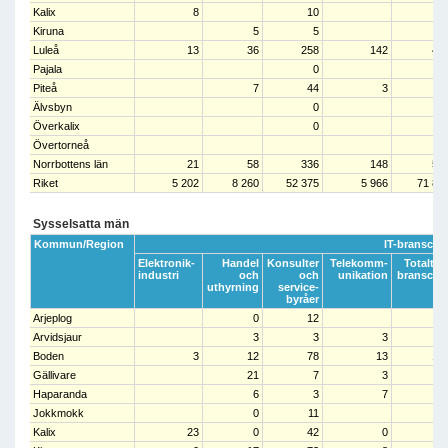
Kalix
8
10
1
Kiruna
5
5
1
Luleå
13
36
258
142
44
Pajala
0
Piteå
7
44
3
5
Älvsbyn
0
Överkalix
0
Övertorneå
Norrbottens län
21
58
336
148
56
Riket
5 202
8 260
52 375
5 966
71 80
Sysselsatta män
Kommun/Region
IT-bransche
Elektronik-
Handel
Konsulter
Telekomm-
Totalt IT
industri
och
och
unikation
bransche
uthyrning
service-
byråer
Arjeplog
0
12
1
Arvidsjaur
3
3
3
Boden
3
12
78
13
10
Gällivare
21
7
3
3
Haparanda
6
3
7
1
Jokkmokk
0
11
1
Kalix
23
0
42
0
6