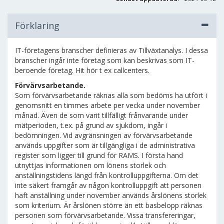
Förklaring
IT-företagens branscher definieras av Tillväxtanalys. I dessa
branscher ingår inte företag som kan beskrivas som IT-
beroende företag. Hit hör t ex callcenters.
Förvärvsarbetande.
Som förvärvsarbetande räknas alla som bedöms ha utfört i
genomsnitt en timmes arbete per vecka under november
månad. Även de som varit tillfälligt frånvarande under
mätperioden, t.ex. på grund av sjukdom, ingår i
bedömningen. Vid avgränsningen av förvärvsarbetande
används uppgifter som är tillgängliga i de administrativa
register som ligger till grund för RAMS. I första hand
utnyttjas informationen om lönens storlek och
anställningstidens längd från kontrolluppgifterna. Om det
inte säkert framgår av någon kontrolluppgift att personen
haft anställning under november används årslönens storlek
som kriterium. Är årslönen större än ett basbelopp räknas
personen som förvärvsarbetande. Vissa transfereringar,