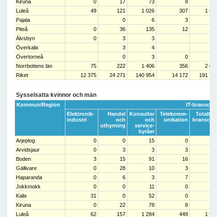
Kiruna
0
17
73
8
9
Luleå
49
121
1 026
307
1 50
Pajala
0
6
3
Piteå
0
36
135
12
18
Älvsbyn
0
3
3
Överkalix
3
4
Övertorneå
0
3
0
Norrbottens län
75
222
1 406
356
2 05
Riket
12 375
24 271
140 954
14 172
191 77
Sysselsatta kvinnor och män
Kommun/Region
IT-bransche
Elektronik-
Handel
Konsulter
Telekomm-
Totalt IT
industri
och
och
unikation
bransche
uthyrning
service-
byråer
Arjeplog
0
0
15
0
1
Arvidsjaur
0
3
3
3
Boden
3
15
91
16
12
Gällivare
0
28
10
3
4
Haparanda
0
6
3
7
1
Jokkmokk
0
0
11
0
1
Kalix
31
0
52
0
8
Kiruna
0
22
78
8
10
Luleå
62
157
1 284
449
1 95