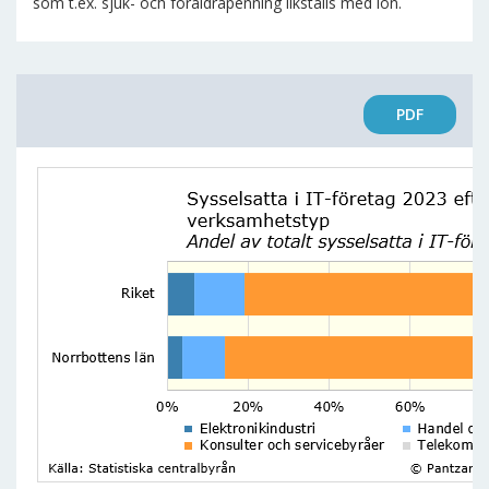
som t.ex. sjuk- och föräldrapenning likställs med lön.
PDF