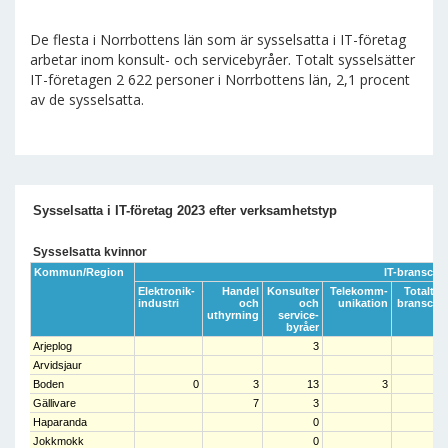
De flesta i Norrbottens län som är sysselsatta i IT-företag
arbetar inom konsult- och servicebyråer. Totalt sysselsätter
IT-företagen 2 622 personer i Norrbottens län, 2,1 procent
av de sysselsatta.
Sysselsatta i IT-företag 2023 efter verksamhetstyp
Sysselsatta kvinnor
Kommun/Region
IT-bransche
Elektronik-
Handel
Konsulter
Telekomm-
Totalt IT
industri
och
och
unikation
bransche
uthyrning
service-
byråer
Arjeplog
3
Arvidsjaur
Boden
0
3
13
3
1
Gällivare
7
3
1
Haparanda
0
Jokkmokk
0