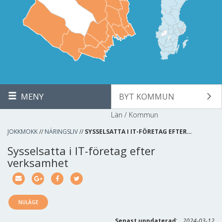
MENY
BYT KOMMUN
Län / Kommun
JOKKMOKK
//
NÄRINGSLIV
//
SYSSELSATTA I IT-FÖRETAG EFTER…
Sysselsatta i IT-företag efter
verksamhet
NULÄGE
:
Senast uppdaterad
2024-03-12