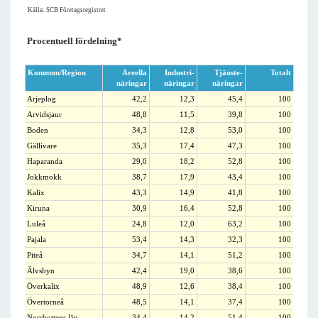
Källa: SCB Företagsregistret
Procentuell fördelning*
Kommun/Region
Areella
Industri-
Tjänste-
Totalt
näringar
näringar
näringar
Arjeplog
42,2
12,3
45,4
100
Arvidsjaur
48,8
11,5
39,8
100
Boden
34,3
12,8
53,0
100
Gällivare
35,3
17,4
47,3
100
Haparanda
29,0
18,2
52,8
100
Jokkmokk
38,7
17,9
43,4
100
Kalix
43,3
14,9
41,8
100
Kiruna
30,9
16,4
52,8
100
Luleå
24,8
12,0
63,2
100
Pajala
53,4
14,3
32,3
100
Piteå
34,7
14,1
51,2
100
Älvsbyn
42,4
19,0
38,6
100
Överkalix
48,9
12,6
38,4
100
Övertorneå
48,5
14,1
37,4
100
Norrbottens län
34,4
14,2
51,4
100