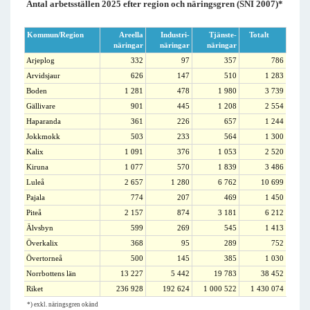
Antal arbetsställen 2025 efter region och näringsgren (SNI 2007)*
Kommun/Region
Areella
Industri-
Tjänste-
Totalt
näringar
näringar
näringar
Arjeplog
332
97
357
786
Arvidsjaur
626
147
510
1 283
Boden
1 281
478
1 980
3 739
Gällivare
901
445
1 208
2 554
Haparanda
361
226
657
1 244
Jokkmokk
503
233
564
1 300
Kalix
1 091
376
1 053
2 520
Kiruna
1 077
570
1 839
3 486
Luleå
2 657
1 280
6 762
10 699
Pajala
774
207
469
1 450
Piteå
2 157
874
3 181
6 212
Älvsbyn
599
269
545
1 413
Överkalix
368
95
289
752
Övertorneå
500
145
385
1 030
Norrbottens län
13 227
5 442
19 783
38 452
Riket
236 928
192 624
1 000 522
1 430 074
*) exkl. näringsgren okänd