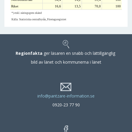
Riket
16,6
13,5
70,0
100
*) exkl. näringsgren okänd
Källa: Statistiska centralbyrån, Företagsregistret
Regionfakta
ger läsaren en snabb och lättillgänglig
bild av länet och kommunerna i länet
info@pantzare-information.se
0920-23 77 90