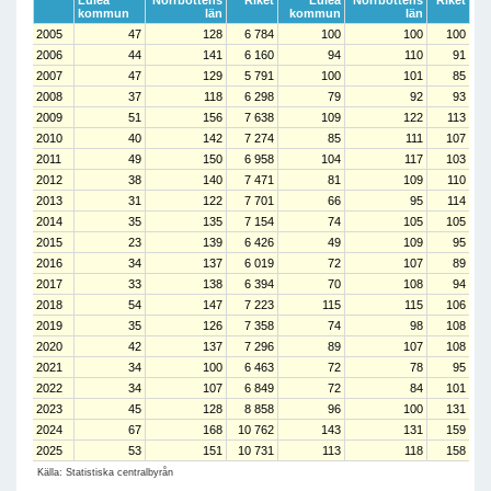
Luleå
Norrbottens
Riket
Luleå
Norrbottens
Riket
kommun
län
kommun
län
2005
47
128
6 784
100
100
100
2006
44
141
6 160
94
110
91
2007
47
129
5 791
100
101
85
2008
37
118
6 298
79
92
93
2009
51
156
7 638
109
122
113
2010
40
142
7 274
85
111
107
2011
49
150
6 958
104
117
103
2012
38
140
7 471
81
109
110
2013
31
122
7 701
66
95
114
2014
35
135
7 154
74
105
105
2015
23
139
6 426
49
109
95
2016
34
137
6 019
72
107
89
2017
33
138
6 394
70
108
94
2018
54
147
7 223
115
115
106
2019
35
126
7 358
74
98
108
2020
42
137
7 296
89
107
108
2021
34
100
6 463
72
78
95
2022
34
107
6 849
72
84
101
2023
45
128
8 858
96
100
131
2024
67
168
10 762
143
131
159
2025
53
151
10 731
113
118
158
Källa: Statistiska centralbyrån