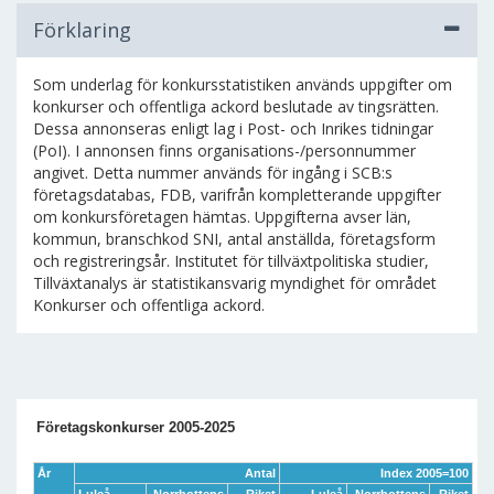
Förklaring
Som underlag för konkursstatistiken används uppgifter om
konkurser och offentliga ackord beslutade av tingsrätten.
Dessa annonseras enligt lag i Post- och Inrikes tidningar
(PoI). I annonsen finns organisations-/personnummer
angivet. Detta nummer används för ingång i SCB:s
företagsdatabas, FDB, varifrån kompletterande uppgifter
om konkursföretagen hämtas. Uppgifterna avser län,
kommun, branschkod SNI, antal anställda, företagsform
och registreringsår. Institutet för tillväxtpolitiska studier,
Tillväxtanalys är statistikansvarig myndighet för området
Konkurser och offentliga ackord.
Företagskonkurser 2005-2025
År
Antal
Index 2005=100