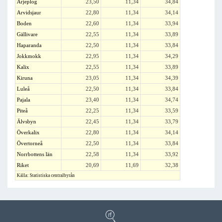
Arjeplog
23,50
11,34
34,84
Arvidsjaur
22,80
11,34
34,14
Boden
22,60
11,34
33,94
Gällivare
22,55
11,34
33,89
Haparanda
22,50
11,34
33,84
Jokkmokk
22,95
11,34
34,29
Kalix
22,55
11,34
33,89
Kiruna
23,05
11,34
34,39
Luleå
22,50
11,34
33,84
Pajala
23,40
11,34
34,74
Piteå
22,25
11,34
33,59
Älvsbyn
22,45
11,34
33,79
Överkalix
22,80
11,34
34,14
Övertorneå
22,50
11,34
33,84
Norrbottens län
22,58
11,34
33,92
Riket
20,69
11,69
32,38
Källa: Statistiska centralbyrån