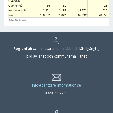
Överkalix
.
.
.
.
Övertorneå
36
31
.
25
Norrbottens län
2 351
2 195
1 172
1 023
Riket
100 152
91 042
62 692
28 350
Källa: Skolverket
Regionfakta
ger läsaren en snabb och lättillgänglig
bild av länet och kommunerna i länet
info@pantzare-information.se
0920-23 77 90