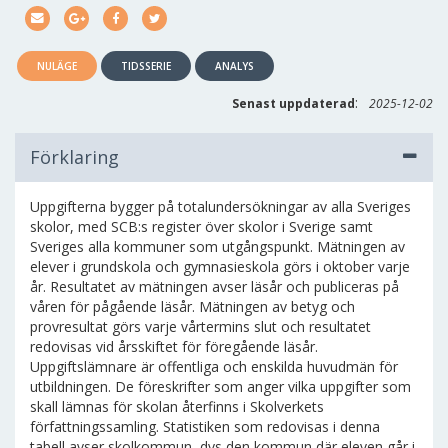
NULÄGE
TIDSSERIE
ANALYS
:
Senast uppdaterad
2025-12-02
Förklaring
Uppgifterna bygger på totalundersökningar av alla Sveriges
skolor, med SCB:s register över skolor i Sverige samt
Sveriges alla kommuner som utgångspunkt. Mätningen av
elever i grundskola och gymnasieskola görs i oktober varje
år. Resultatet av mätningen avser läsår och publiceras på
våren för pågående läsår. Mätningen av betyg och
provresultat görs varje vårtermins slut och resultatet
redovisas vid årsskiftet för föregående läsår.
Uppgiftslämnare är offentliga och enskilda huvudmän för
utbildningen. De föreskrifter som anger vilka uppgifter som
skall lämnas för skolan återfinns i Skolverkets
författningssamling. Statistiken som redovisas i denna
tabell avser skolkommun, dvs den kommun där eleven går i