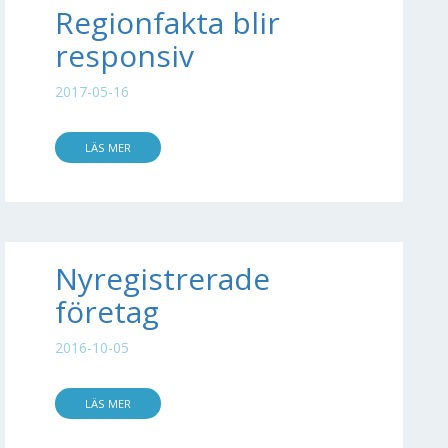
Regionfakta blir
responsiv
2017-05-16
LÄS MER
Nyregistrerade
företag
2016-10-05
LÄS MER