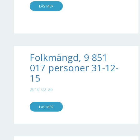
LÄS MER
Folkmängd, 9 851
017 personer 31-12-
15
2016-02-26
LÄS MER