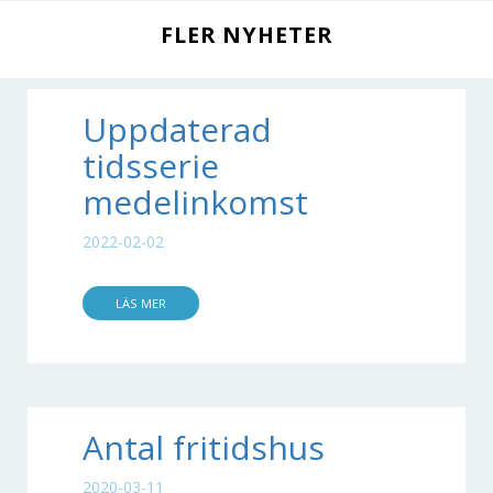
FLER NYHETER
Uppdaterad
tidsserie
medelinkomst
2022-02-02
LÄS MER
Antal fritidshus
2020-03-11