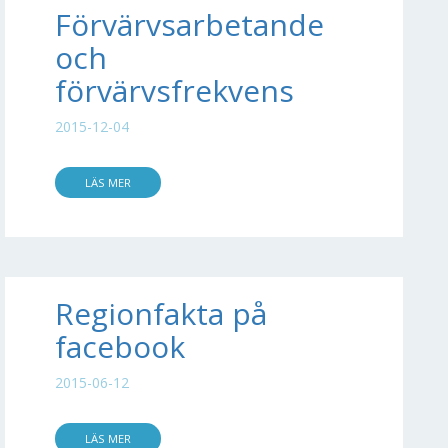
Förvärvsarbetande
och
förvärvsfrekvens
2015-12-04
LÄS MER
Regionfakta på
facebook
2015-06-12
LÄS MER