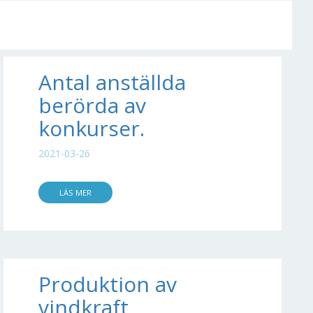
Antal anställda
berörda av
konkurser.
2021-03-26
LÄS MER
Produktion av
vindkraft