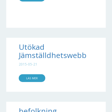
Utökad
Jämställdhetswebb
2015-05-21
LÄS MER
befolkning,