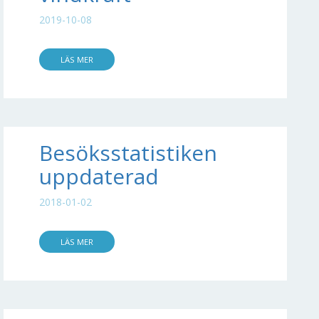
2019-10-08
LÄS MER
Besöksstatistiken
uppdaterad
2018-01-02
LÄS MER