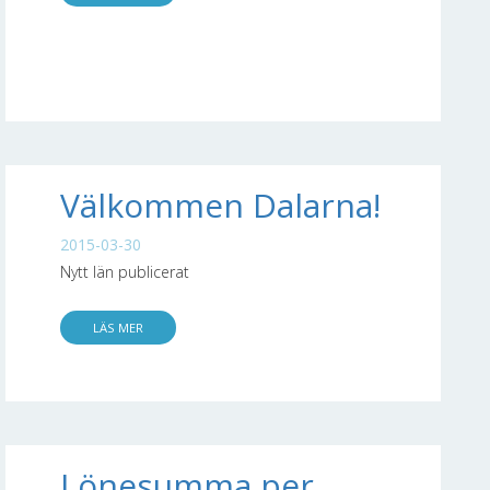
Välkommen Dalarna!
2015-03-30
Nytt län publicerat
LÄS MER
Lönesumma per