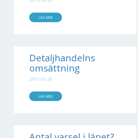
2015-10-29
LÄS MER
Detaljhandelns
omsättning
2015-05-29
LÄS MER
Antal varsel i länet?