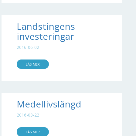
Landstingens
investeringar
2016-06-02
LÄS MER
Medellivslängd
2016-03-22
LÄS MER