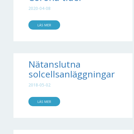
2020-04-08
LÄS MER
Nätanslutna
solcellsanläggningar
2018-05-02
LÄS MER