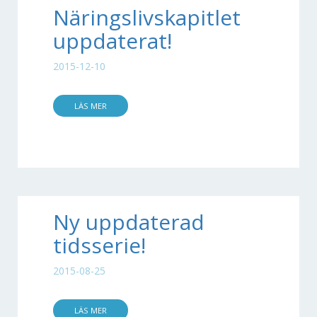
Näringslivskapitlet
uppdaterat!
2015-12-10
LÄS MER
Ny uppdaterad
tidsserie!
2015-08-25
LÄS MER