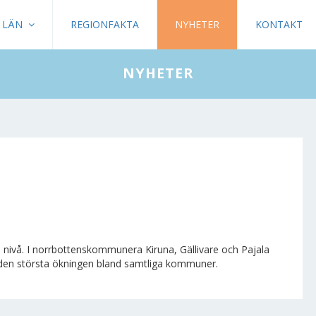
LÄN
REGIONFAKTA
NYHETER
KONTAKT
NYHETER
nivå. I norrbottenskommunera Kiruna, Gällivare och Pajala
 den största ökningen bland samtliga kommuner.