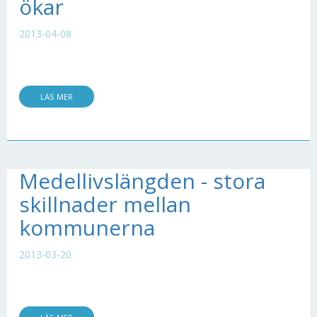
ökar
2013-04-08
LÄS MER
Medellivslängden - stora
skillnader mellan
kommunerna
2013-03-20