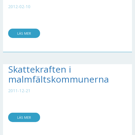
2012-02-10
LÄS MER
Skattekraften i
malmfältskommunerna
2011-12-21
LÄS MER