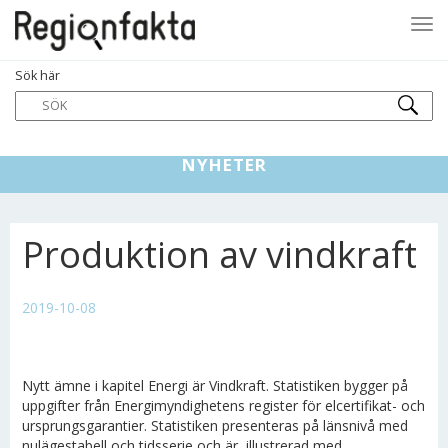
Tog
Sök här
navi
NYHETER
Produktion av vindkraft
2019-10-08
Nytt ämne i kapitel Energi är Vindkraft.
Statistiken bygger på
uppgifter från Energimyndighetens register för elcertifikat- och
ursprungsgarantier. Statistiken presenteras på länsnivå med
nulägestabell och tidsserie och är illustrerad med