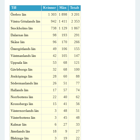
Till
Kvinnor
Män
Totalt
Örebro län
1 303
1 898
3 201
Västra Götalands län
942
1 411
2 353
Stockholms län
738
1 129
1 867
Dalarnas län
98
193
291
Skåne län
96
170
266
Östergötlands län
49
106
155
Västmanlands län
42
105
147
Uppsala län
53
68
121
Gävleborgs län
32
68
100
Jönköpings län
28
60
88
Södermanlands län
26
51
77
Hallands län
17
57
74
Norrbottens län
22
40
62
Kronobergs län
15
41
56
Västernorrlands län
3
48
51
Västerbottens län
3
45
48
Kalmar län
6
27
33
Jämtlands län
18
9
27
Blekinge län
3
19
22