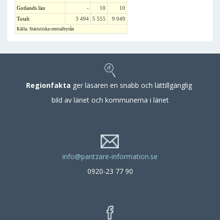
Gotlands län
-
10
10
Totalt
3 494
5 555
9 049
Källa: Statistiska centralbyrån
Regionfakta
ger läsaren en snabb och lättillgänglig
bild av länet och kommunerna i länet
info@pantzare-information.se
0920-23 77 90