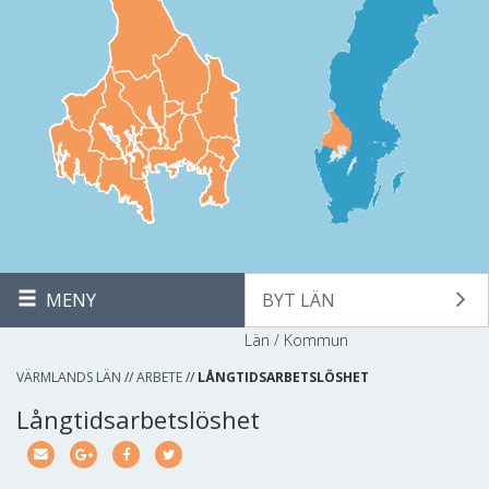
MENY
BYT LÄN
Län / Kommun
VÄRMLANDS LÄN
//
ARBETE
//
LÅNGTIDSARBETSLÖSHET
Långtidsarbetslöshet