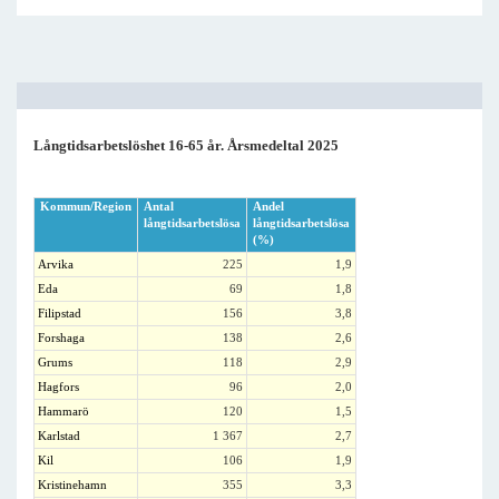
Långtidsarbetslöshet 16-65 år. Årsmedeltal 2025
Kommun/Region
Antal
Andel
långtidsarbetslösa
långtidsarbetslösa
(%)
Arvika
225
1,9
Eda
69
1,8
Filipstad
156
3,8
Forshaga
138
2,6
Grums
118
2,9
Hagfors
96
2,0
Hammarö
120
1,5
Karlstad
1 367
2,7
Kil
106
1,9
Kristinehamn
355
3,3