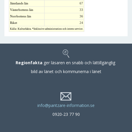
Jämtlands län
67
Västerbottens län
33
Norrbottens län
36
Riket
24
Källa: Kulturfakta. *Inklusive administration och intern service.
Regionfakta
ger läsaren en snabb och lättillgänglig
bild av länet och kommunerna i länet
info@pantzare-information.se
0920-23 77 90