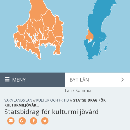
MENY
BYT LÄN
Län / Kommun
VÄRMLANDS LÄN
//
KULTUR OCH FRITID
//
STATSBIDRAG FÖR
KULTURMILJÖVÅR…
Statsbidrag för kulturmiljövård