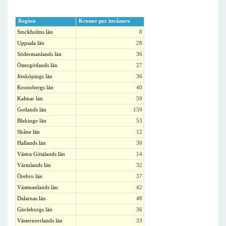
Region
Kronor per invånare
Stockholms län
8
Uppsala län
28
Södermanlands län
36
Östergötlands län
27
Jönköpings län
36
Kronobergs län
40
Kalmar län
59
Gotlands län
159
Blekinge län
53
Skåne län
12
Hallands län
30
Västra Götalands län
14
Värmlands län
32
Örebro län
37
Västmanlands län
42
Dalarnas län
48
Gävleborgs län
36
Västernorrlands län
33