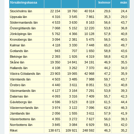
försäkringskassa
kvinnor
män
Stockholms län
22 154
18 760
40 914
29,6
24,4
Uppsala län
4 316
3 545
7 861
35,3
29,0
Södermanlands län
4 533
3 630
8 163
56,6
43,7
Östergötlands län
7 068
5 152
12 220
53,8
36,8
Jönköpings län
5 762
4 366
10 128
57,8
40,8
Kronobergs län
3 094
2 381
5 475
56,5
40,5
Kalmar län
4 118
3 330
7 448
65,0
49,7
Gotlands län
943
707
1 650
58,8
43,6
Blekinge län
2 393
1 926
4 319
58,8
42,8
Skåne län
19 350
14 841
34 191
46,9
35,5
Hallands län
4 108
3 262
7 370
44,2
34,0
Västra Götalands län
23 903
19 065
42 968
47,2
35,9
Värmlands län
4 503
3 485
7 988
59,7
43,7
Örebro län
4 440
3 611
8 051
51,9
40,8
Västmanlands län
4 127
3 164
7 291
53,8
39,3
Dalarnas län
4 093
3 316
7 409
55,7
42,3
Gävleborgs län
4 596
3 523
8 119
61,5
44,4
Västernorrlands län
3 974
3 122
7 096
62,8
46,3
Jämtlands län
2 056
1 555
3 611
57,9
41,9
Västerbottens län
4 355
3 272
7 627
56,0
39,3
Norrbottens län
3 845
3 084
6 929
59,1
42,0
Riket
138 671
109 921
248 592
46,3
35,2