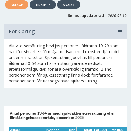
NULÄGE
TIDSSERIE
ANALYS
:
Senast uppdaterad
2026-01-19
Förklaring
Aktivitetsersättning beviljas personer i åldrarna 19-29 som
har fått sin arbetsförmåga nedsatt med minst en fjärdedel
under minst ett år. Sjukersättning beviljas till personer i
åldrarna 30-64 som har en stadigvarande nedsatt
arbetsförmåga, dvs. för alla överskådlig framtid. Bland
personer som får sjukersättning finns dock fortfarande
personer som får tidsbegränsad sjukersättning.
Antal personer 19-64 år med sjuk-/aktivitetsersättning efter
försäkringskasseområde, december 2025
Allmän
Kvinnor
Män
Totalt
Per 1000
Per 1000
Pe