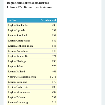
Regionernas driftskostnader för
kultur 2022. Kronor per invånare.
Region
Nettokostnad
Region Stockholm
230
Region Uppsala
357
Region Sörmland
631
Region Östergötland
642
Region Jönköpings län
685
Region Kronoberg
548
Region Kalmar län
521
Region Blekinge
630
Region Skåne
576
Region Halland
461
Västra Götalandsregionen
1 271
Region Värmland
570
Region Örebro län
608
Region Västmanland
492
Region Dalarna
597
Region Gävleborg
512