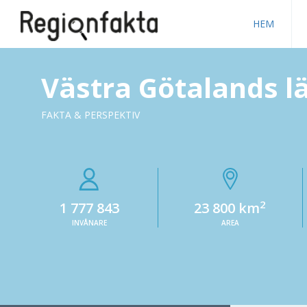
HEM
Västra Götalands l
FAKTA & PERSPEKTIV
2
1 777 843
23 800 km
INVÅNARE
AREA