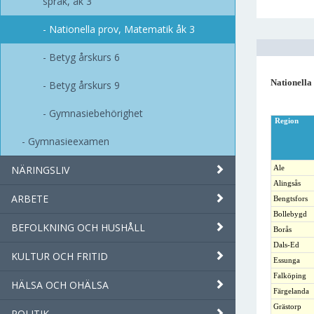
språk, åk 3
Nationella prov, Matematik åk 3
Betyg årskurs 6
Nationella
Betyg årskurs 9
Gymnasiebehörighet
Region
Gymnasieexamen
NÄRINGSLIV
Ale
Alingsås
ARBETE
Bengtsfors
Bollebygd
BEFOLKNING OCH HUSHÅLL
Borås
Dals-Ed
KULTUR OCH FRITID
Essunga
Falköping
HÄLSA OCH OHÄLSA
Färgelanda
Grästorp
POLITIK