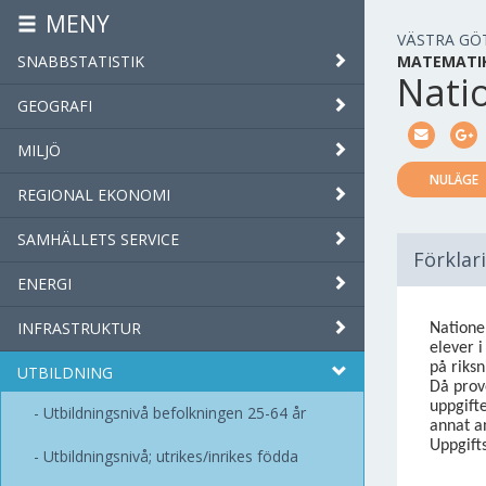
MENY
VÄSTRA GÖ
SNABBSTATISTIK
MATEMATIK
Nati
GEOGRAFI
MILJÖ
NULÄGE
REGIONAL EKONOMI
SAMHÄLLETS SERVICE
Förklar
ENERGI
INFRASTRUKTUR
Natione
elever 
på riksn
UTBILDNING
Då prove
uppgift
Utbildningsnivå befolkningen 25-64 år
annat an
Uppgift
Utbildningsnivå; utrikes/inrikes födda