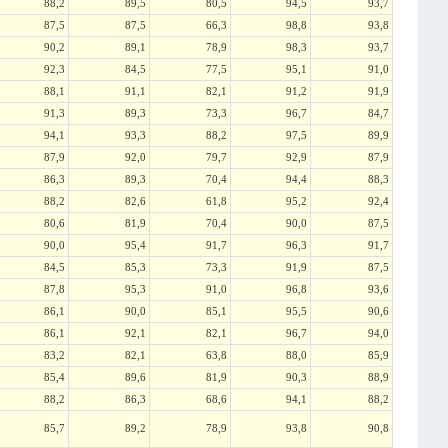
88,2
89,5
80,5
94,5
93,7
87,5
87,5
66,3
98,8
93,8
90,2
89,1
78,9
98,3
93,7
92,3
84,5
77,5
95,1
91,0
88,1
91,1
82,1
91,2
91,9
91,3
89,3
73,3
96,7
84,7
94,1
93,3
88,2
97,5
89,9
87,9
92,0
79,7
92,9
87,9
86,3
89,3
70,4
94,4
88,3
88,2
82,6
61,8
95,2
92,4
80,6
81,9
70,4
90,0
87,5
90,0
95,4
91,7
96,3
91,7
84,5
85,3
73,3
91,9
87,5
87,8
95,3
91,0
96,8
93,6
86,1
90,0
85,1
95,5
90,6
86,1
92,1
82,1
96,7
94,0
83,2
82,1
63,8
88,0
85,9
85,4
89,6
81,9
90,3
88,9
88,2
86,3
68,6
94,1
88,2
85,7
89,2
78,9
93,8
90,8