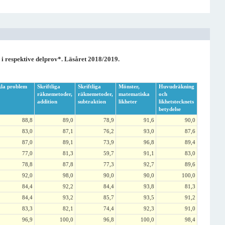
 i respektive delprov*. Läsåret 2018/2019.
la problem
Skriftliga
Skriftliga
Mönster,
Huvudräkning
räknemetoder,
räknemetoder,
matematiska
och
addition
subtraktion
likheter
likhetstecknets
betydelse
88,8
89,0
78,9
91,6
90,0
83,0
87,1
76,2
93,0
87,6
87,0
89,1
73,9
96,8
89,4
77,0
81,3
59,7
91,1
83,0
78,8
87,8
77,3
92,7
89,6
92,0
98,0
90,0
90,0
100,0
84,4
92,2
84,4
93,8
81,3
84,4
93,2
85,7
93,5
91,2
83,3
82,1
74,4
92,3
91,0
96,9
100,0
96,8
100,0
98,4