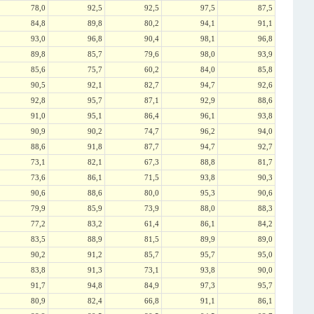
78,0
92,5
92,5
97,5
87,5
84,8
89,8
80,2
94,1
91,1
93,0
96,8
90,4
98,1
96,8
89,8
85,7
79,6
98,0
93,9
85,6
75,7
60,2
84,0
85,8
90,5
92,1
82,7
94,7
92,6
92,8
95,7
87,1
92,9
88,6
91,0
95,1
86,4
96,1
93,8
90,9
90,2
74,7
96,2
94,0
88,6
91,8
87,7
94,7
92,7
73,1
82,1
67,3
88,8
81,7
73,6
86,1
71,5
93,8
90,3
90,6
88,6
80,0
95,3
90,6
79,9
85,9
73,9
88,0
88,3
77,2
83,2
61,4
86,1
84,2
83,5
88,9
81,5
89,9
89,0
90,2
91,2
85,7
95,7
95,0
83,8
91,3
73,1
93,8
90,0
91,7
94,8
84,9
97,3
95,7
80,9
82,4
66,8
91,1
86,1