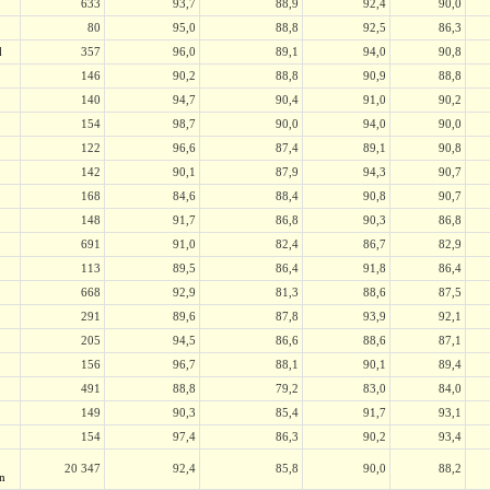
633
93,7
88,9
92,4
90,0
80
95,0
88,8
92,5
86,3
d
357
96,0
89,1
94,0
90,8
146
90,2
88,8
90,9
88,8
140
94,7
90,4
91,0
90,2
154
98,7
90,0
94,0
90,0
122
96,6
87,4
89,1
90,8
142
90,1
87,9
94,3
90,7
168
84,6
88,4
90,8
90,7
148
91,7
86,8
90,3
86,8
691
91,0
82,4
86,7
82,9
113
89,5
86,4
91,8
86,4
668
92,9
81,3
88,6
87,5
291
89,6
87,8
93,9
92,1
205
94,5
86,6
88,6
87,1
156
96,7
88,1
90,1
89,4
491
88,8
79,2
83,0
84,0
149
90,3
85,4
91,7
93,1
154
97,4
86,3
90,2
93,4
20 347
92,4
85,8
90,0
88,2
än