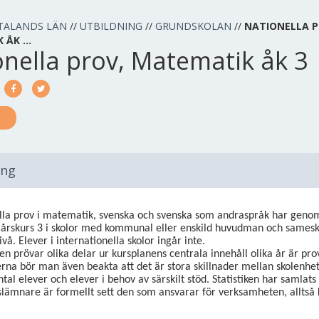
TALANDS LÄN
//
UTBILDNING
//
GRUNDSKOLAN
//
NATIONELLA P
 ÅK …
onella prov, Matematik åk 3
ing
lla prov i matematik, svenska och svenska som andraspråk har genomfö
i årskurs 3 i skolor med kommunal eller enskild huvudman och sameskol
ivå. Elever i internationella skolor ingår inte.
n prövar olika delar ur kursplanens centrala innehåll olika år är pro
erna bör man även beakta att det är stora skillnader mellan skolenhet
tal elever och elever i behov av särskilt stöd. Statistiken har samlats
slämnare är formellt sett den som ansvarar för verksamheten, alltså 