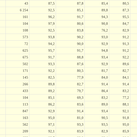
43
87,5
87,8
85,4
80,5
6 254
92,5
85,1
89,8
87,3
161
96,2
91,7
94,3
95,5
104
97,9
80,6
90,8
84,7
108
92,5
83,8
76,2
82,9
573
93,8
90,2
93,0
91,2
72
94,2
90,0
92,9
91,3
625
95,7
91,7
94,8
91,2
675
91,7
88,8
93,4
92,2
502
93,3
87,6
92,9
89,6
171
92,2
80,5
81,7
82,7
145
82,5
77,9
84,0
84,1
266
89,8
82,7
91,4
91,4
433
89,2
79,7
86,4
83,2
104
85,1
69,3
83,2
77,2
113
86,2
83,6
89,0
88,1
847
92,9
91,4
93,4
92,1
163
95,0
81,0
90,5
91,8
562
97,1
93,3
93,5
95,0
209
92,1
83,9
82,9
85,9