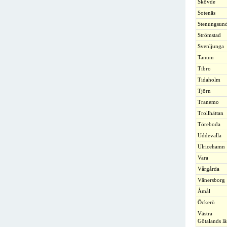
Skövde
Sotenäs
Stenungsun
Strömstad
Svenljunga
Tanum
Tibro
Tidaholm
Tjörn
Tranemo
Trollhättan
Töreboda
Uddevalla
Ulricehamn
Vara
Vårgårda
Vänersborg
Åmål
Öckerö
Västra
Götalands l