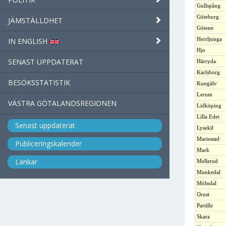
Gullspång
Göteborg
JÄMSTÄLLDHET
Götene
Herrljunga
IN ENGLISH
Hjo
SENAST UPPDATERAT
Härryda
Karlsborg
BESÖKSSTATISTIK
Kungälv
Lerum
VÄSTRA GÖTALANDSREGIONEN
Lidköping
Lilla Edet
Senast uppdaterat
Lysekil
Mariestad
Publiceringskalender
Mark
Länkar
Mellerud
Munkedal
Mölndal
Orust
Partille
Skara