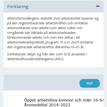
Förklaring
Arbetsförmedlingens statistik över arbetslöshet baserar sig
på den registerbaserade arbetskraften och omfattar
arbetssökande utan arbete som aktivt söker och
omgående kan tillträda på arbetsmarknaden
förekommande arbete och som inte deltar i ett
arbetsmarknadspolitiskt program. Fr.o.m 2023 omfattar
den registrerade arbetskraften åldrarnna 16-65 år.
Definitionen skiljer sig från den som SCB använder i
arbetskraftsundersökningarna (AKU).
PDF