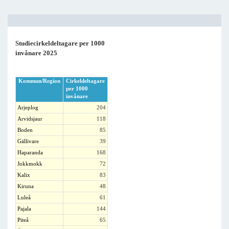
Studiecirkeldeltagare per 1000
invånare 2025
Kommun/Region
Cirkeldeltagare
per 1000
invånare
Arjeplog
204
Arvidsjaur
118
Boden
85
Gällivare
39
Haparanda
168
Jokkmokk
72
Kalix
83
Kiruna
48
Luleå
61
Pajala
144
Piteå
65