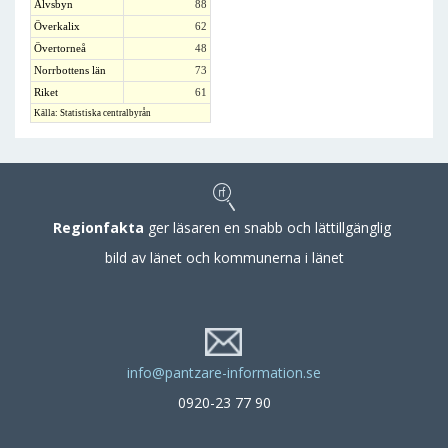
Älvsbyn
88
Överkalix
62
Övertorneå
48
Norrbottens län
73
Riket
61
Källa: Statistiska centralbyrån
Regionfakta
ger läsaren en snabb och lättillgänglig
bild av länet och kommunerna i länet
info@pantzare-information.se
0920-23 77 90