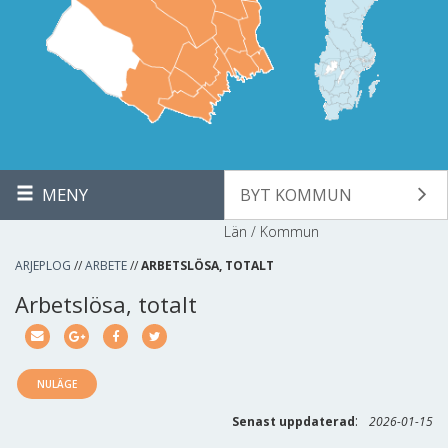
MENY
BYT KOMMUN
Län / Kommun
ARJEPLOG
//
ARBETE
//
ARBETSLÖSA, TOTALT
Arbetslösa, totalt
NULÄGE
:
Senast uppdaterad
2026-01-15