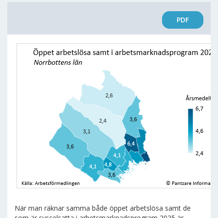
PDF
När man räknar samma både öppet arbetslösa samt de
som är sysselsatta i arbetsmarknadsprogram 2025 är