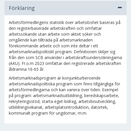
Förklaring
Arbetsförmedlingens statistik över arbetslöshet baseras på
den registerbaserade arbetskraften och omfattar
arbetssökande utan arbete som aktivt söker och
omgående kan tillträda på arbetsmarknaden
förekommande arbete och som inte deltar i ett
arbetsmarknadspolitiskt program. Definitionen skiljer sig
från den som SCB använder i arbetskraftsundersökningarna
(AKU). Fr.o.m 2023 omfattar den registrerade arbetskraften
åldrarnna 16-65 år.
Arbetsmarknadsprogram är konjunkturberoende
arbetsmarknadspolitiska program som finns tillgängliga för
arbetsförmedlingarna och kan variera över tiden. Exempel
på program: arbetsmarknadsutbildning, beredskapsarbete,
rekryteringsstöd, starta-eget-bidrag, arbetslivsutveckling,
utbildningsvikariat, arbetsplatsintroduktion, datortek,
kommunalt program för ungdomar, m.m.