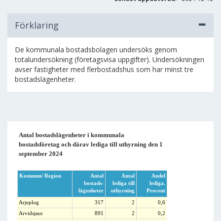
Förklaring
De kommunala bostadsbolagen undersöks genom
totalundersökning (företagsvisa uppgifter). Undersökningen
avser fastigheter med flerbostadshus som har minst tre
bostadslägenheter.
Antal bostadslägenheter i kommunala
bostadsföretag och därav lediga till uthyrning den 1
september 2024
Kommun/ Region
Antal
Antal
Andel
bostads-
lediga till
lediga.
lägenheter
uthyrning
Procent
Arjeplog
317
2
0,6
Arvidsjaur
891
2
0,2