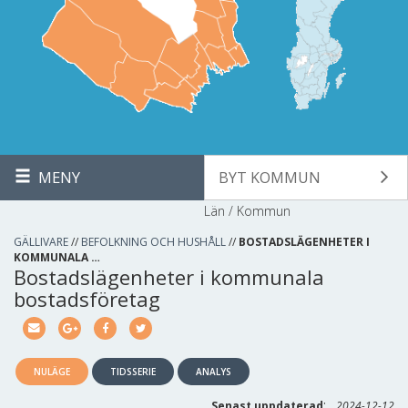
MENY
BYT KOMMUN
Län / Kommun
GÄLLIVARE
//
BEFOLKNING OCH HUSHÅLL
//
BOSTADSLÄGENHETER I
KOMMUNALA …
Bostadslägenheter i kommunala
bostadsföretag
NULÄGE
TIDSSERIE
ANALYS
:
Senast uppdaterad
2024-12-12