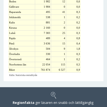
Boden
1 982
12
0,6
Gällivare
1 984
0
0,0
Haparanda
495
41
8,3
Jokkmokk
538
1
0,2
Kalix
881
2
0,2
Kiruna
2 160
0
0,0
Luleå
7 383
25
0,3
Pajala
489
4
0,8
Piteå
3 636
15
0,4
Älvsbyn
504
9
1,8
Överkalix
330
1
0,3
Övertorneå
464
1
0,2
Norrbottens län
22 054
115
0,5
Riket
761 874
6 527
0,9
Källa: Statistiska centralbyrån
Regionfakta
ger läsaren en snabb och lättillgänglig