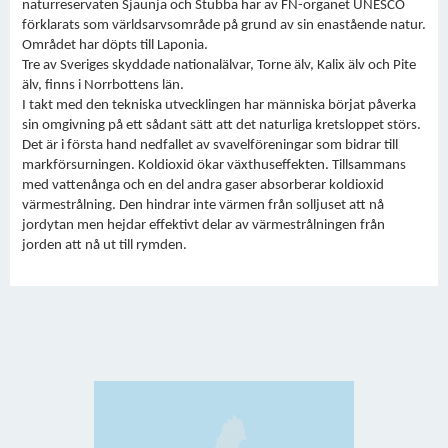
naturreservaten Sjaunja och Stubba har av FN-organet UNESCO
förklarats som världsarvsområde på grund av sin enastående natur.
Området har döpts till Laponia.
Tre av Sveriges skyddade nationalälvar, Torne älv, Kalix älv och Pite
älv, finns i Norrbottens län.
I takt med den tekniska utvecklingen har människa börjat påverka
sin omgivning på ett sådant sätt att det naturliga kretsloppet störs.
Det är i första hand nedfallet av svavelföreningar som bidrar till
markförsurningen. Koldioxid ökar växthuseffekten. Tillsammans
med vattenånga och en del andra gaser absorberar koldioxid
värmestrålning. Den hindrar inte värmen från solljuset att nå
jordytan men hejdar effektivt delar av värmestrålningen från
jorden att nå ut till rymden.