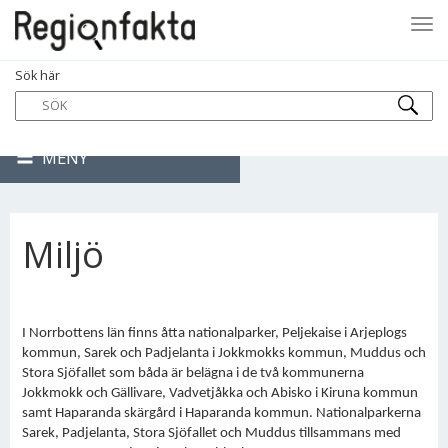
Tog
Sök här
navi
MENY
Miljö
I Norrbottens län finns åtta nationalparker, Peljekaise i Arjeplogs
kommun, Sarek och Padjelanta i Jokkmokks kommun, Muddus och
Stora Sjöfallet som båda är belägna i de två kommunerna
Jokkmokk och Gällivare, Vadvetjåkka och Abisko i Kiruna kommun
samt Haparanda skärgård i Haparanda kommun. Nationalparkerna
Sarek, Padjelanta, Stora Sjöfallet och Muddus tillsammans med