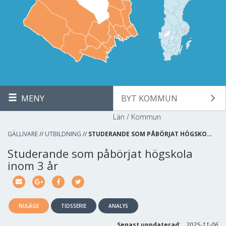
MENY
BYT KOMMUN
Län / Kommun
GÄLLIVARE
//
UTBILDNING
//
STUDERANDE SOM PÅBÖRJAT HÖGSKO…
Studerande som påbörjat högskola
inom 3 år
NULÄGE
TIDSSERIE
ANALYS
:
Senast uppdaterad
2025-11-06