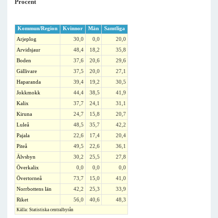
Procent
Kommun/Region
Kvinnor
Män
Samtliga
Arjeplog
30,0
0,0
20,0
Arvidsjaur
48,4
18,2
35,8
Boden
37,6
20,6
29,6
Gällivare
37,5
20,0
27,1
Haparanda
39,4
19,2
30,5
Jokkmokk
44,4
38,5
41,9
Kalix
37,7
24,1
31,1
Kiruna
24,7
15,8
20,7
Luleå
48,5
35,7
42,2
Pajala
22,6
17,4
20,4
Piteå
49,5
22,6
36,1
Älvsbyn
30,2
25,5
27,8
Överkalix
0,0
0,0
0,0
Övertorneå
73,7
15,0
41,0
Norrbottens län
42,2
25,3
33,9
Riket
56,0
40,6
48,3
Källa: Statistiska centralbyrån