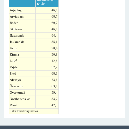
64 år
Arjeplog
46,8
Arvidsjaur
68,7
Boden
60,7
Gällivare
46,8
Haparanda
84,4
Jokkmokk
55,1
Kalix
70,6
Kiruna
30,9
Luleå
42,8
Pajala
52,7
Piteå
68,8
Älvsbyn
73,6
Överkalix
63,8
Övertorneå
59,4
Norrbottens län
53,7
Riket
42,3
Källa: Försäkringskassan