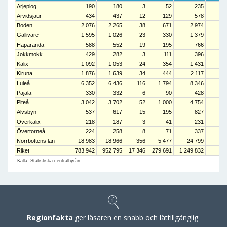
Arjeplog
190
180
3
52
235
Arvidsjaur
434
437
12
129
578
Boden
2 076
2 265
38
671
2 974
Gällivare
1 595
1 026
23
330
1 379
Haparanda
588
552
19
195
766
Jokkmokk
429
282
3
111
396
Kalix
1 092
1 053
24
354
1 431
Kiruna
1 876
1 639
34
444
2 117
Luleå
6 352
6 436
116
1 794
8 346
Pajala
330
332
6
90
428
Piteå
3 042
3 702
52
1 000
4 754
Älvsbyn
537
617
15
195
827
Överkalix
218
187
3
41
231
Övertorneå
224
258
8
71
337
Norrbottens län
18 983
18 966
356
5 477
24 799
Riket
783 942
952 795
17 346
279 691
1 249 832
Källa: Statistiska centralbyrån
Regionfakta
ger läsaren en snabb och lättillgänglig