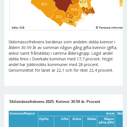
Skilsmässofrekvens beräknas som andelen skilda kvinnor i
åldern 30-59 år av summan någon gång gifta kvinnor (gifta,
änkor samt frånskilda) i samma åldersgrupp. Lägst andel
skilda finns i Överkalix kommun med 17,7 procent. Högst
andel har Jokkmokks kommuner med 28 procent.
Genomsnittet för länet är 22,1 och för riket 22,4 procent.
Skilsmässofrekvens 2025. Kvinnor 30-59 år. Procent
Kommun/Region
Antal
Skilsm
fr
Ogifta
Gifta
Änkor
Skilda
Någon
gång gifta