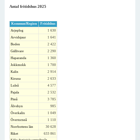
Antal fritidshus 2025
Kommun/Region
Fritidshus
Arjeplog
1 630
Arvidsjaur
1 641
Boden
2 422
Gällivare
2 290
Haparanda
1 360
Jokkmokk
1 700
Kalix
2 914
Kiruna
2 633
Luleå
4 577
Pajala
2 532
Piteå
3 785
Älvsbyn
985
Överkalix
1 049
Övertorneå
1 110
Norrbottens län
30 628
Riket
633 861