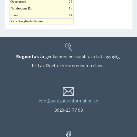
Övertorneå
23
Norrbottens län
17
Riket
14
Källa: Kungliga biblioteket
Regionfakta
ger läsaren en snabb och lättillgänglig
bild av länet och kommunerna i länet
info@pantzare-information.se
0920-23 77 90