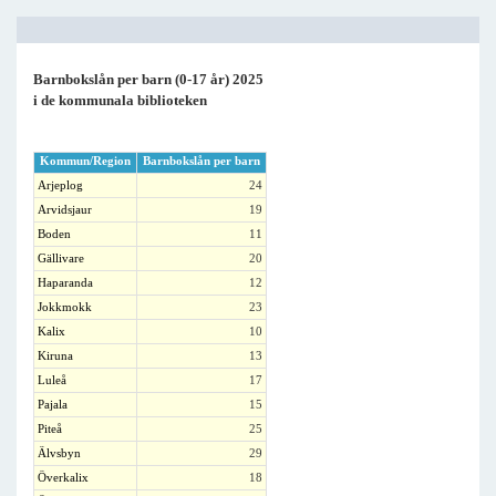
Barnbokslån per barn (0-17 år) 2025
i de kommunala biblioteken
Kommun/Region
Barnbokslån per barn
Arjeplog
24
Arvidsjaur
19
Boden
11
Gällivare
20
Haparanda
12
Jokkmokk
23
Kalix
10
Kiruna
13
Luleå
17
Pajala
15
Piteå
25
Älvsbyn
29
Överkalix
18