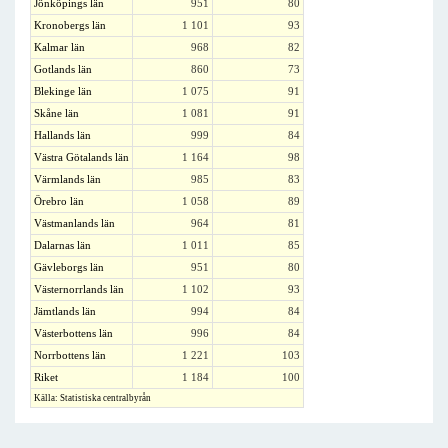
Jönköpings län
951
80
Kronobergs län
1 101
93
Kalmar län
968
82
Gotlands län
860
73
Blekinge län
1 075
91
Skåne län
1 081
91
Hallands län
999
84
Västra Götalands län
1 164
98
Värmlands län
985
83
Örebro län
1 058
89
Västmanlands län
964
81
Dalarnas län
1 011
85
Gävleborgs län
951
80
Västernorrlands län
1 102
93
Jämtlands län
994
84
Västerbottens län
996
84
Norrbottens län
1 221
103
Riket
1 184
100
Källa: Statistiska centralbyrån