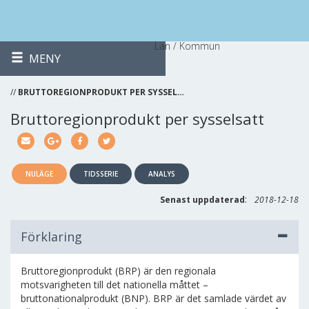
Län / Kommun
MENY
//
BRUTTOREGIONPRODUKT PER SYSSEL…
Bruttoregionprodukt per sysselsatt
NULÄGE
TIDSSERIE
ANALYS
:
Senast uppdaterad
2018-12-18
Förklaring
Bruttoregionprodukt (BRP) är den regionala
motsvarigheten till det nationella måttet –
bruttonationalprodukt (BNP). BRP är det samlade värdet av