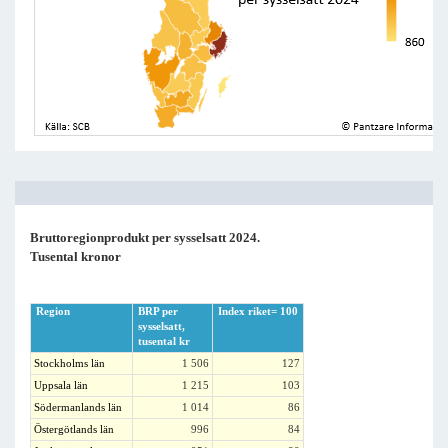
Bruttoregionprodukt per sysselsatt 2024.
Tusental kronor
Region
BRP per
Index riket= 100
sysselsatt,
tusental kr
Stockholms län
1 506
127
Uppsala län
1 215
103
Södermanlands län
1 014
86
Östergötlands län
996
84