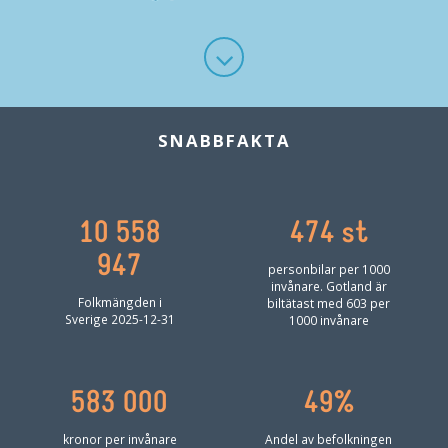
SNABBFAKTA
10 558
474 st
947
personbilar per 1000
invånare. Gotland är
Folkmängden i
biltätast med 603 per
Sverige 2025-12-31
1000 invånare
583 000
49%
kronor per invånare
Andel av befolkningen