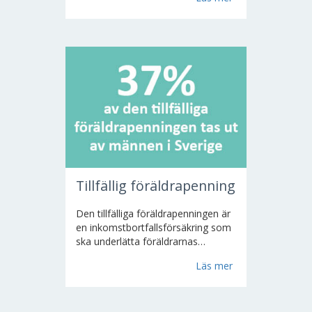
Försäljningen av
mineralgödselmedel till jord- och
trädgårdsbruk är en
totalundersökning...
Tillfällig föräldrapenning
Den tillfälliga föräldrapenningen är
en inkomstbortfallsförsäkring som
ska underlätta föräldrarnas
möjligheter att förena
Läs mer
förvärvsarbete med föräldraskap.
Tillfällig föräldrapenning kan
betalas ut till en förälder som
behöver avstå från förvärvsarbete