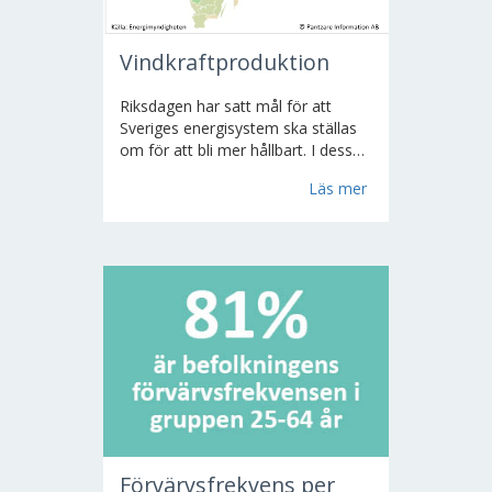
Vindkraftproduktion
Riksdagen har satt mål för att
Sveriges energisystem ska ställas
om för att bli mer hållbart. I dessa
ingår effektivare elanvändning,
Läs mer
konvertering från elvärme,
hushållning med el och tillförsel av
andra energikällor...
Förvärvsfrekvens per