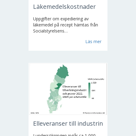
Läkemedelskostnader
Uppgifter om expediering av
läkemedel på recept hämtas från
Socialstyrelsens
läkemedelsregister.
Statistiken visar
Läs mer
den faktiska kostnaden oavsett
vem som betalat, patienten eller
landstinget.
Uppgifter om
leveranser av läkemedel till
slutenvården, enligt rekvisition...
Elleveranser till industrin
I undersökningen ingår ca 1 000