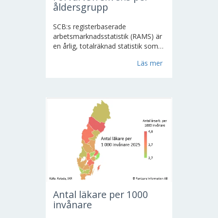
åldersgrupp
SCB:s registerbaserade
arbetsmarknadsstatistik (RAMS) är
en årlig, totalräknad statistik som
baseras bl.a. på arbetsgivarnas
Läs mer
kontrolluppgifter och
självdeklarationer från egna
företagare.
I RAMS ingår alla
personer som var folkbokförda..
Antal läkare per 1000
invånare