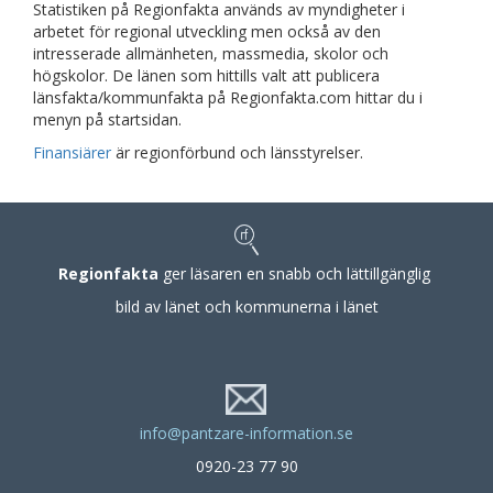
Statistiken på Regionfakta används av myndigheter i
arbetet för regional utveckling men också av den
intresserade allmänheten, massmedia, skolor och
högskolor. De länen som hittills valt att publicera
länsfakta/kommunfakta på Regionfakta.com hittar du i
menyn på startsidan.
Finansiärer
är regionförbund och länsstyrelser.
Regionfakta
ger läsaren en snabb och lättillgänglig
bild av länet och kommunerna i länet
info@pantzare-information.se
0920-23 77 90