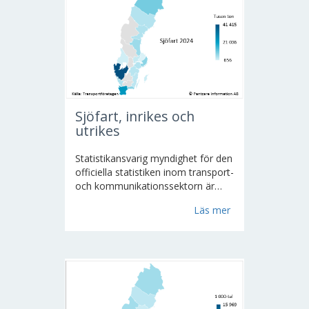
Sjöfart, inrikes och
utrikes
Statistikansvarig myndighet för den
officiella statistiken inom transport-
och kommunikationssektorn är
Transportanalys. Producent är SCB.
Läs mer
De viktigaste resultaten avser
transporterad godsmängd,
transportarbete samt
passagerartrafiken i...