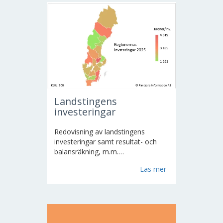
för...
Landstingens
investeringar
Redovisning av landstingens
investeringar samt resultat- och
balansräkning, m.m.
sammanställdes årligen av Sveriges
Läs mer
kommuner och landsting fram till
2007. Från och med 2008-01-01
har SCB ansvaret. För närvarande
finns 20 landsting i Sverige samt...