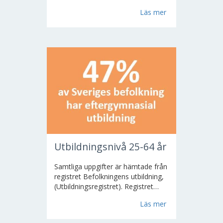
undersökning på uppdrag av
Läs mer
Tillväxtanalys. Undersökningen
genomförs i två steg. Dels en
totalundersökning där
insamlingen...
Utbildningsnivå 25-64 år
Samtliga uppgifter är hämtade från
registret Befolkningens utbildning,
(Utbildningsregistret). Registret
innehåller uppgift om högsta
Läs mer
utbildning för landets folkbokförda
invånare i åldern 16-74 år. Registret