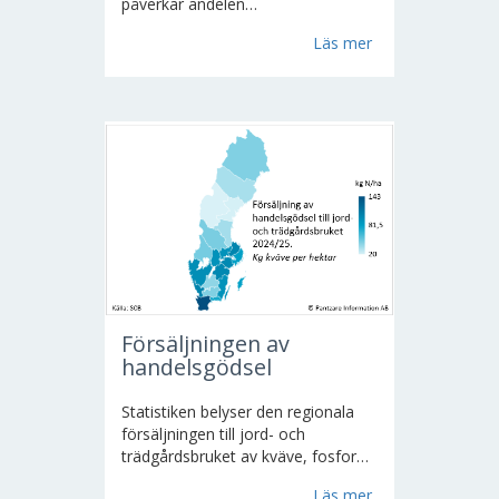
påverkar andelen
förvärvsarbetande. Arbetslösheten
Läs mer
är ojämnt fördelad inom länet med
stora skillnader mellan
kommunerna. Goda möjligheter att
arbetspendla till andra...
Försäljningen av
handelsgödsel
Statistiken belyser den regionala
försäljningen till jord- och
trädgårdsbruket av kväve, fosfor
och kalium i handelsgödselmedel.
Läs mer