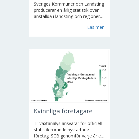
Sveriges Kommuner och Landsting
producerar en årlig statistik över
anställda i landsting och regioner
per den 1 november. För
Läs mer
personalstatistiken används
individuppgifter som bygger på
löneadministrativt material. För
samtliga landsting och regioner...
Kvinnliga företagare
Tillväxtanalys ansvarar för officiell
statistik rörande nystartade
företag. SCB genomför varje år en