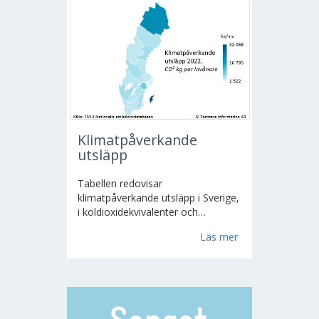
Klimatpåverkande
utsläpp
Tabellen redovisar
klimatpåverkande utsläpp i Sverige,
i koldioxidekvivalenter och
fördelade på samhällssektorer.
Läs mer
Koldioxid, metan, dikväveoxid
(=lustgas) och sex fluorerade gaser
är medräknade i utsläppsmängden.
Koldioxidekvivalenten är olika för
olika...