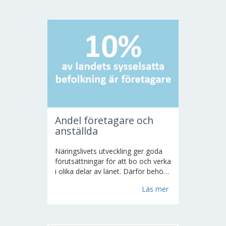
länsbildningsförbund,
ungdomsorganisationer,
lokalhållande föreningar,
kulturarbetare och allmän
kulturverksamhet.
Andel företagare och
anställda
Näringslivets utveckling ger goda
förutsättningar för att bo och verka
i olika delar av länet. Därför behövs
väl fungerande
Läs mer
arbetsmarknadsregioner med
breda branschstrukturer och goda
möjligheter i arbetslivet...