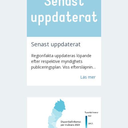
Senast uppdaterat
Regionfakta uppdateras löpande
efter respektive myndighets
publiceringsplan. Viss eftersläpning
kan uppstå när förändringar i
Läs mer
statistikens sammansättning
genomförs hos de olika
myndigheterna. Kapitlet
Snabbstatistik innehåller månads-
och kvartalsststistik.