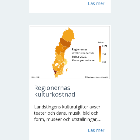
Läs mer
Statistiken sammanställs av BRÅ
.Från år 2015 är de 21
Länspolismyndigheterna
sammanslagna i en Polismyndighet
indelad i...
Regionernas
kulturkostnad
Landstingens kulturutgifter avser
teater och dans, musik, bild och
form, museer och utställningar,
kulturmiljövård och arkiv, bibliotek
Läs mer
och litteratur, film och AV,
studieförbund,