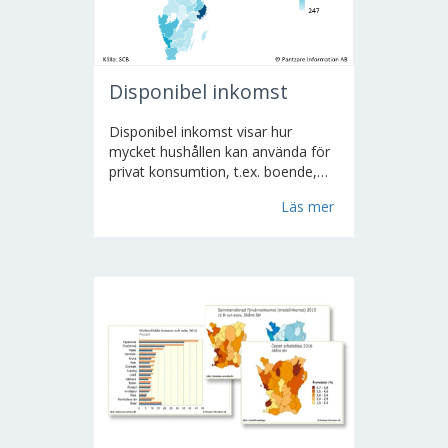
Disponibel inkomst
Disponibel inkomst visar hur
mycket hushållen kan använda för
privat konsumtion, t.ex. boende,
livsmedel, kläder och transporter.
Läs mer
För att beräkna disponibel inkomst
dras skatten bort från inkomsten
och olika typer av bidrag läggs till
(barnbidrag, ekonomiskt bistånd...