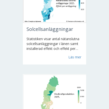
Solcellsanläggningar
Statistiken visar antal nätanslutna
solcellsanläggningar i länen samt
installerad effekt och effekt per
anläggning. Samtliga ca 170
Läs mer
nätföretag i Sverige tillfrågas via
enkät från SCB om antal ansluta
solcellsanläggningar och den
installerade effekten