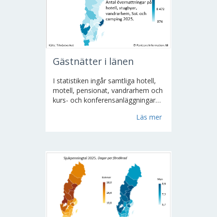
Gästnätter i länen
I statistiken ingår samtliga hotell,
motell, pensionat, vandrarhem och
kurs- och konferensanläggningar
med minst fem rum eller nio
Läs mer
bäddar, stugbyar med minst fem
stugor eller tjugo bäddar samt alla
STF-anslutna vandrarhem oavsett
storlek. Endast anläggningar...