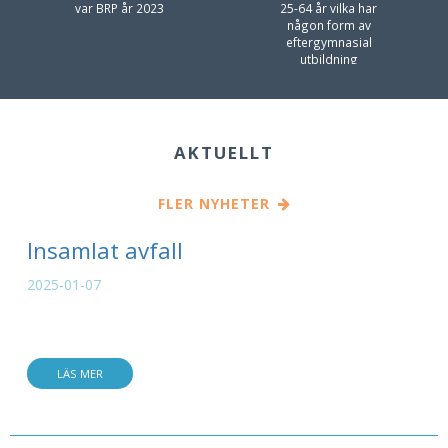
var BRP år 2023
25-64 år vilka har
någon form av
eftergymnasial
utbildning
AKTUELLT
FLER NYHETER
Insamlat avfall
2025-01-07
LÄS MER