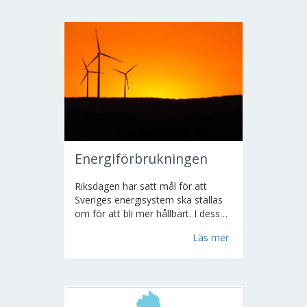
uppdateras årligen. Uppgifter om
svenska utbildningar...
Energiförbrukningen
Riksdagen har satt mål för att
Sveriges energisystem ska ställas
om för att bli mer hållbart. I dessa
ingår effektivare elanvändning,
Läs mer
konvertering från elvärme,
hushållning med el och tillförsel av
andra energikällor. Ett nationellt
mål har antagits; vindkraften ska...