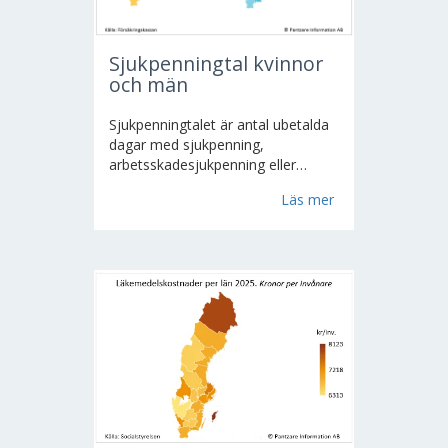
Sjukpenningtal kvinnor
och män
Sjukpenningtalet är antal ubetalda
dagar med sjukpenning,
arbetsskadesjukpenning eller
rehabiliteringspenning, per
Läs mer
registrerad försäkrad i åldrarna 16-
64 år. Till registrerade försäkrade
räknas den som bor eller arbetar i
Sverige. Alla dagar är omräknade
till "heldagar"...