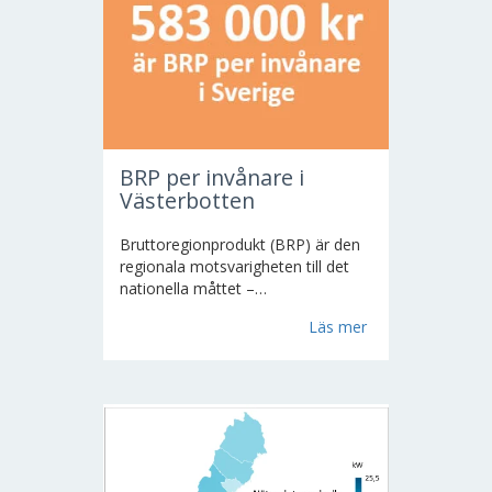
BRP per invånare i
Västerbotten
Bruttoregionprodukt (BRP) är den
regionala motsvarigheten till det
nationella måttet –
bruttonationalprodukt (BNP).
BRP
Läs mer
är det samlade värdet av alla
producerade varor och tjänster i en
region under ett år. BRP visar hur
stor produktionen är räknat i
kronor.
..