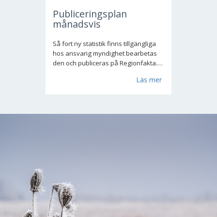
Publiceringsplan
månadsvis
Så fort ny statistik finns tillgängliga
hos ansvarig myndighet bearbetas
den och publiceras på Regionfakta.
Första kapitlet "Snabbstatistik"
Läs mer
uppdateras varje månad samt per
kvartal. Övriga kapitel när
årsstatisiken offentliggörs.