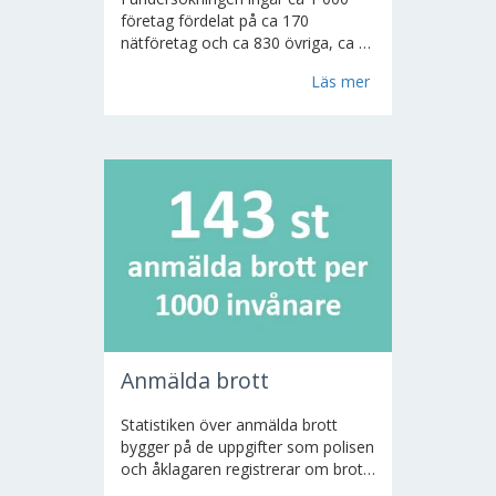
företag fördelat på ca 170
nätföretag och ca 830 övriga, ca 1
500 kraftstationer och värmeverk
Läs mer
samt 8 gasverk och
naturgasdistributörer. Överförd el
till slutliga förbrukare redovisas
förutom för riket för industri,
småhus och flerbostadshus...
Anmälda brott
Statistiken över anmälda brott
bygger på de uppgifter som polisen
och åklagaren registrerar om brott
och misstänkta personer.