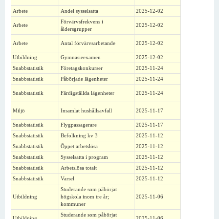
Arbete
Andel sysselsatta
2025-12-02
Förvärvsfrekvens i
Arbete
2025-12-02
åldersgrupper
Arbete
Antal förvärvsarbetande
2025-12-02
Utbildning
Gymnasieexamen
2025-12-02
Snabbstatistik
Företagskonkurser
2025-11-24
Snabbstatistik
Påbörjade lägenheter
2025-11-24
Snabbstatistik
Färdigställda lägenheter
2025-11-24
Miljö
Insamlat hushållsavfall
2025-11-17
Snabbstatistik
Flygpassagerare
2025-11-17
Snabbstatistik
Befolkning kv 3
2025-11-12
Snabbstatistik
Öppet arbetslösa
2025-11-12
Snabbstatistik
Sysselsatta i program
2025-11-12
Snabbstatistik
Arbetslösa totalt
2025-11-12
Snabbstatistik
Varsel
2025-11-12
Studerande som påbörjat
Utbildning
högskola inom tre år;
2025-11-06
kommuner
Studerande som påbörjat
Utbildning
2025-11-06