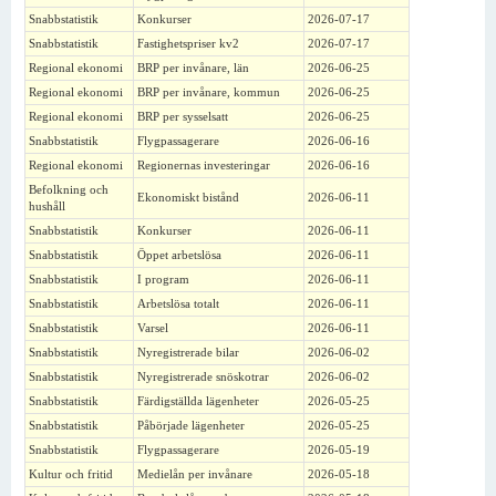
Snabbstatistik
Konkurser
2026-07-17
Snabbstatistik
Fastighetspriser kv2
2026-07-17
Regional ekonomi
BRP per invånare, län
2026-06-25
Regional ekonomi
BRP per invånare, kommun
2026-06-25
Regional ekonomi
BRP per sysselsatt
2026-06-25
Snabbstatistik
Flygpassagerare
2026-06-16
Regional ekonomi
Regionernas investeringar
2026-06-16
Befolkning och
Ekonomiskt bistånd
2026-06-11
hushåll
Snabbstatistik
Konkurser
2026-06-11
Snabbstatistik
Öppet arbetslösa
2026-06-11
Snabbstatistik
I program
2026-06-11
Snabbstatistik
Arbetslösa totalt
2026-06-11
Snabbstatistik
Varsel
2026-06-11
Snabbstatistik
Nyregistrerade bilar
2026-06-02
Snabbstatistik
Nyregistrerade snöskotrar
2026-06-02
Snabbstatistik
Färdigställda lägenheter
2026-05-25
Snabbstatistik
Påbörjade lägenheter
2026-05-25
Snabbstatistik
Flygpassagerare
2026-05-19
Kultur och fritid
Medielån per invånare
2026-05-18