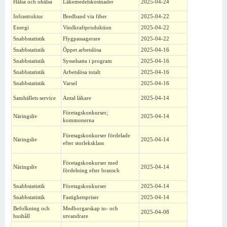
Hälsa och ohälsa
Läkemedelskostnader
2025-04-24
Infrastruktur
Bredband via fiber
2025-04-22
Energi
Vindkraftproduktion
2025-04-22
Snabbstatistik
Flygpassagerare
2025-04-22
Snabbstatistik
Öppet arbetslösa
2025-04-16
Snabbstatistik
Sysselsatta i program
2025-04-16
Snabbstatistik
Arbetslösa totalt
2025-04-16
Snabbstatistik
Varsel
2025-04-16
Samhällets service
Antal läkare
2025-04-14
Företagskonkurser;
Näringsliv
2025-04-14
kommunerna
Företagskonkurser fördelade
Näringsliv
2025-04-14
efter storleksklass
Företagskonkurser med
Näringsliv
2025-04-14
fördelning efter bransch
Snabbstatistik
Företagskonkurser
2025-04-14
Snabbstatistik
Fastighetspriser
2025-04-14
Befolkning och
Medborgarskap in- och
2025-04-08
hushåll
utvandrare