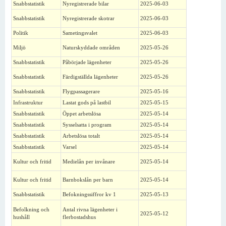
Snabbstatistik
Nyregistrerade bilar
2025-06-03
Snabbstatistik
Nyregistrerade skotrar
2025-06-03
Politik
Sametingsvalet
2025-06-03
Miljö
Naturskyddade områden
2025-05-26
Snabbstatistik
Påbörjade lägenheter
2025-05-26
Snabbstatistik
Färdigställda lägenheter
2025-05-26
Snabbstatistik
Flygpassagerare
2025-05-16
Infrastruktur
Lastat gods på lastbil
2025-05-15
Snabbstatistik
Öppet arbetslösa
2025-05-14
Snabbstatistik
Sysselsatta i program
2025-05-14
Snabbstatistik
Arbetslösa totalt
2025-05-14
Snabbstatistik
Varsel
2025-05-14
Kultur och fritid
Medielån per invånare
2025-05-14
Kultur och fritid
Barnbokslån per barn
2025-05-14
Snabbstatistik
Befokningssiffror kv 1
2025-05-13
Befolkning och
Antal rivna lägenheter i
2025-05-12
hushåll
flerbostadshus