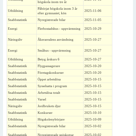
högskola inom tre år
Påbörjat högskola inom 3 år
Utbildning
2025-11-06
efter gymnasiet; kön
Snabbstatistik
Nyregistrerade bilar
2025-11-05
Energi
Flerbostadshus - uppvärmning
2025-10-29
Näringsliv
Åkerarealens användning
2025-10-27
Energi
Småhus - uppvärmning
2025-10-27
Utbildning
Betyg årskurs 6
2025-10-27
Snabbstatistik
Flygpassagerare
2025-10-20
Snabbstatistik
Företagskonkurser
2025-10-20
Snabbstatistik
Öppet arbetslösa
2025-10-15
Snabbstatistik
Sysselsatta i program
2025-10-15
Snabbstatistik
Arbetslösa totalt
2025-10-15
Snabbstatistik
Varsel
2025-10-15
Näringsliv
Jordbrukets djur
2025-10-15
Snabbstatistik
Konkurser
2025-10-10
Utbildning
Högskolenybörjare
2025-10-09
Snabbstatistik
Nyregistrerade bilar
2025-10-02
Snabbstatistik
Nyregistrerade snöskotrar
2025-10-02