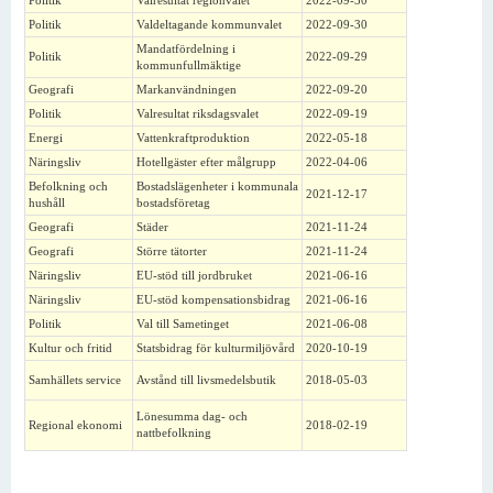
Politik
Valresultat regionvalet
2022-09-30
Politik
Valdeltagande kommunvalet
2022-09-30
Mandatfördelning i
Politik
2022-09-29
kommunfullmäktige
Geografi
Markanvändningen
2022-09-20
Politik
Valresultat riksdagsvalet
2022-09-19
Energi
Vattenkraftproduktion
2022-05-18
Näringsliv
Hotellgäster efter målgrupp
2022-04-06
Befolkning och
Bostadslägenheter i kommunala
2021-12-17
hushåll
bostadsföretag
Geografi
Städer
2021-11-24
Geografi
Större tätorter
2021-11-24
Näringsliv
EU-stöd till jordbruket
2021-06-16
Näringsliv
EU-stöd kompensationsbidrag
2021-06-16
Politik
Val till Sametinget
2021-06-08
Kultur och fritid
Statsbidrag för kulturmiljövård
2020-10-19
Samhällets service
Avstånd till livsmedelsbutik
2018-05-03
Lönesumma dag- och
Regional ekonomi
2018-02-19
nattbefolkning