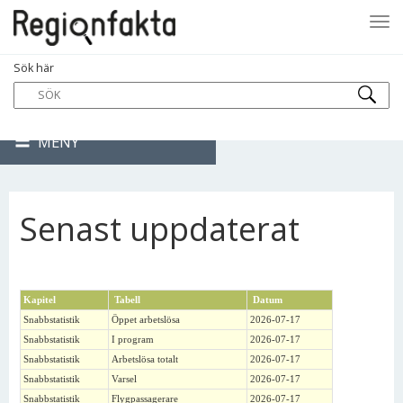
Tog
Sök här
navi
MENY
Senast uppdaterat
Kapitel
Tabell
Datum
Snabbstatistik
Öppet arbetslösa
2026-07-17
Snabbstatistik
I program
2026-07-17
Snabbstatistik
Arbetslösa totalt
2026-07-17
Snabbstatistik
Varsel
2026-07-17
Snabbstatistik
Flygpassagerare
2026-07-17