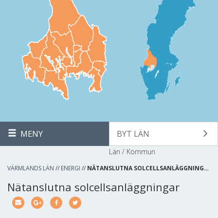
MENY
BYT LÄN
Län / Kommun
VÄRMLANDS LÄN
//
ENERGI
//
NÄTANSLUTNA SOLCELLSANLÄGGNING…
Nätanslutna solcellsanläggningar