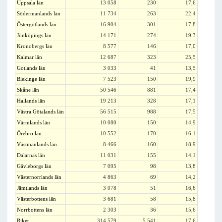
Uppsala län
13 058
230
17,6
Södermanlands län
11 734
263
22,4
Östergötlands län
16 904
301
17,8
Jönköpings län
14 171
274
19,3
Kronobergs län
8 577
146
17,0
Kalmar län
12 687
323
25,5
Gotlands län
3 033
41
13,5
Blekinge län
7 523
150
19,9
Skåne län
50 546
881
17,4
Hallands län
19 213
328
17,1
Västra Götalands län
56 515
988
17,5
Värmlands län
10 080
150
14,9
Örebro län
10 552
170
16,1
Västmanlands län
8 466
160
18,9
Dalarnas län
11 031
155
14,1
Gävleborgs län
7 095
98
13,8
Västernorrlands län
4 863
69
14,2
Jämtlands län
3 078
51
16,6
Västerbottens län
3 681
58
15,8
Norrbottens län
2 303
36
15,6
Riket
314 579
5 541
17,6