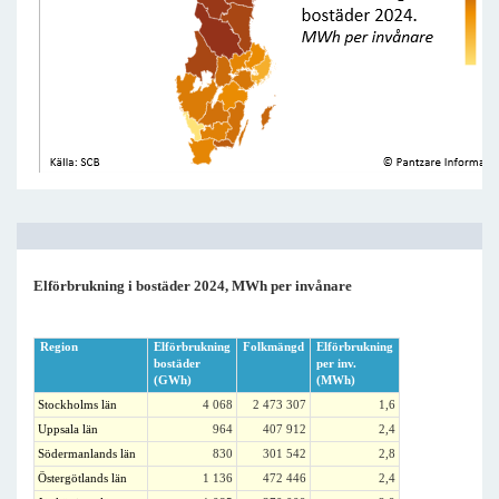
Elförbrukning i bostäder 2024, MWh per invånare
Region
Elförbrukning
Folkmängd
Elförbrukning
bostäder
per inv.
(GWh)
(MWh)
Stockholms län
4 068
2 473 307
1,6
Uppsala län
964
407 912
2,4
Södermanlands län
830
301 542
2,8
Östergötlands län
1 136
472 446
2,4