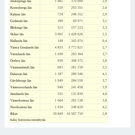
Jönköpings län
1 085
370 009
2,9
Kronobergs län
519
203 351
2,6
Kalmar län
724
246 352
2,9
Gotlands län
189
60 971
3,1
Blekinge län
513
157 223
3,3
Skåne län
3 602
1 428 626
2,5
Hallands län
149
345 074
0,4
Västra Götalands län
4 835
1 772 821
2,7
Värmlands län
1 039
283 384
3,7
Örebro län
939
308 375
3,0
Västmanlands län
693
281 158
2,5
Dalarnas län
1 187
286 546
4,1
Gävleborgs län
1 049
284 558
3,7
Västernorrlands län
949
241 458
3,9
Jämtlands län
531
132 839
4,0
Västerbottens län
1 064
281 138
3,8
Norrbottens län
1 034
248 620
4,2
Riket
29 849
10 587 710
2,8
Källa: Statistiska centralbyrån.