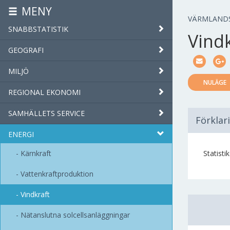
MENY
VÄRMLAND
SNABBSTATISTIK
Vind
GEOGRAFI
MILJÖ
NULÄGE
REGIONAL EKONOMI
SAMHÄLLETS SERVICE
Förklar
ENERGI
Kärnkraft
Statisti
Vattenkraftproduktion
Vindkraft
Nätanslutna solcellsanläggningar