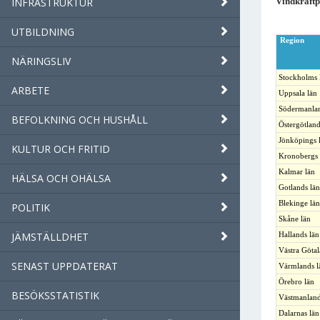
INFRASTRUKTUR
Vindkraft
UTBILDNING
Region
NÄRINGSLIV
Stockholms 
ARBETE
Uppsala län
Södermanlan
BEFOLKNING OCH HUSHÅLL
Östergötland
Jönköpings 
KULTUR OCH FRITID
Kronobergs 
Kalmar län
HÄLSA OCH OHÄLSA
Gotlands län
Blekinge län
POLITIK
Skåne län
JÄMSTÄLLDHET
Hallands län
Västra Götal
SENAST UPPDATERAT
Värmlands l
Örebro län
BESÖKSSTATISTIK
Västmanland
Dalarnas län