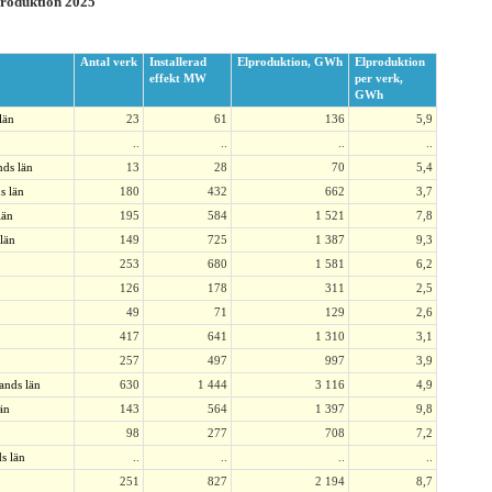
produktion 2025
Antal verk
Installerad
Elproduktion, GWh
Elproduktion
effekt MW
per verk,
GWh
län
23
61
136
5,9
..
..
..
..
ds län
13
28
70
5,4
s län
180
432
662
3,7
län
195
584
1 521
7,8
län
149
725
1 387
9,3
253
680
1 581
6,2
126
178
311
2,5
49
71
129
2,6
417
641
1 310
3,1
257
497
997
3,9
ands län
630
1 444
3 116
4,9
än
143
564
1 397
9,8
98
277
708
7,2
s län
..
..
..
..
251
827
2 194
8,7