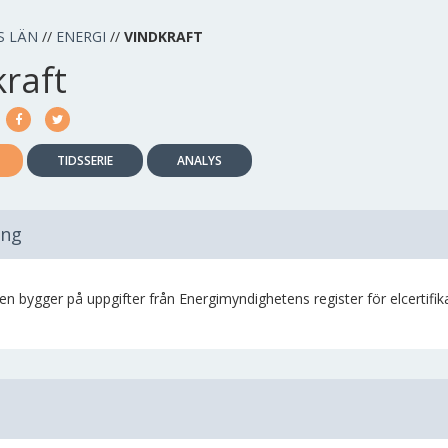
S LÄN
//
ENERGI
//
VINDKRAFT
kraft
TIDSSERIE
ANALYS
ing
ken bygger på uppgifter från Energimyndighetens register för elcertifi