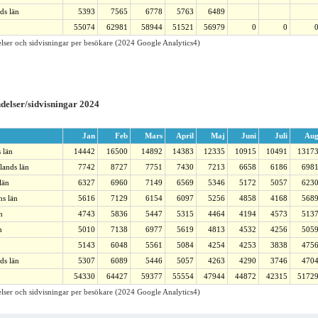
ds län
5393
7565
6778
5763
6489
55074
62981
58944
51521
56979
0
0
lser och sidvisningar per besökare (2024 Google Analytics4)
delser/sidvisningar 2024
Jan
Feb
Mars
April
Maj
Juni
Juli
Au
 län
14442
16500
14892
14383
12335
10915
10491
1317
lands län
7742
8727
7751
7430
7213
6658
6186
698
län
6327
6960
7149
6569
5346
5172
5057
623
ns län
5616
7129
6154
6097
5256
4858
4168
568
n
4743
5836
5447
5315
4464
4194
4573
513
n
5010
7138
6977
5619
4813
4532
4256
505
5143
6048
5561
5084
4254
4253
3838
475
ds län
5307
6089
5446
5057
4263
4290
3746
470
54330
64427
59377
55554
47944
44872
42315
5172
lser och sidvisningar per besökare (2024 Google Analytics4)