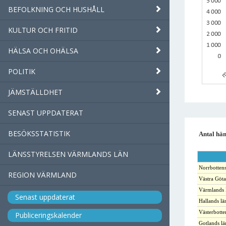
BEFOLKNING OCH HUSHÅLL
KULTUR OCH FRITID
HÄLSA OCH OHÄLSA
POLITIK
JÄMSTÄLLDHET
SENAST UPPDATERAT
BESÖKSSTATISTIK
Antal hän
LÄNSSTYRELSEN VÄRMLANDS LÄN
Norrbottens
REGION VÄRMLAND
Västra Göta
Värmlands 
Senast uppdaterat
Hallands lä
Västerbotte
Publiceringskalender
Gotlands lä