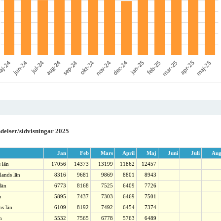
delser/sidvisningar 2025
Jan
Feb
Mars
April
Maj
Juni
Juli
Au
 län
17056
14373
13199
11862
12457
lands län
8316
9681
9869
8801
8943
län
6773
8168
7525
6409
7726
n
5895
7437
7303
6469
7501
ns län
6109
8192
7492
6454
7374
n
5532
7565
6778
5763
6489