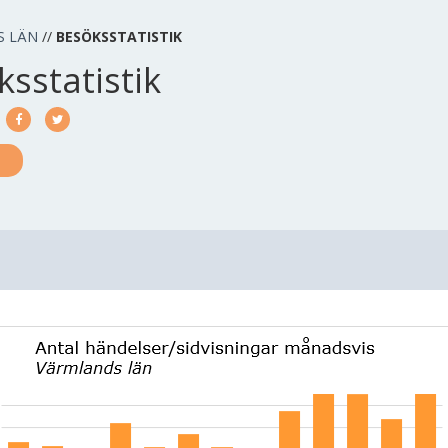
S LÄN
//
BESÖKSSTATISTIK
sstatistik