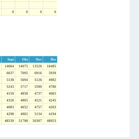
0
0
0
0
0
g
Sept
Okt
Nov
Dec
3
14664
14075
13526
16485
1
6637
7095
6916
5939
0
5138
5694
5126
4982
9
5243
5717
5590
4780
7
4150
4858
4737
4065
9
4326
4805
4521
4245
6
4083
4652
4757
4263
4
4298
4902
5134
4194
9
48539
51798
50307
48953