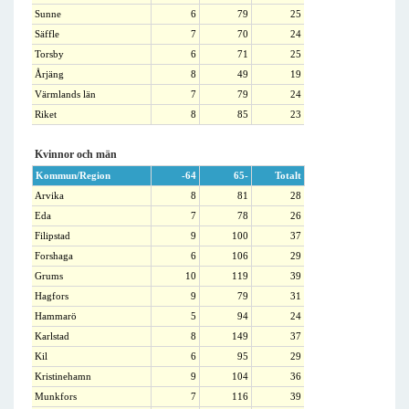
Sunne
6
79
25
Säffle
7
70
24
Torsby
6
71
25
Årjäng
8
49
19
Värmlands län
7
79
24
Riket
8
85
23
Kvinnor och män
Kommun/Region
-64
65-
Totalt
Arvika
8
81
28
Eda
7
78
26
Filipstad
9
100
37
Forshaga
6
106
29
Grums
10
119
39
Hagfors
9
79
31
Hammarö
5
94
24
Karlstad
8
149
37
Kil
6
95
29
Kristinehamn
9
104
36
Munkfors
7
116
39