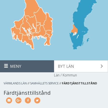
MENY
BYT LÄN
Län / Kommun
VÄRMLANDS LÄN
//
SAMHÄLLETS SERVICE
//
FÄRDTJÄNSTTILLSTÅND
Färdtjänsttillstånd