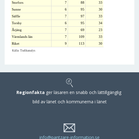
Storfors
7
88
33
Sunne
6
95
30
Säffle
7
97
33
Torsby
6
95
34
Årjäng
7
69
23
Värmlands län
7
109
33
Riket
9
113
30
Källa: Trafikanalys
Regionfakta
ger läsaren en snabb och lättillgänglig
bild av länet och kommunerna i länet
info@pantzare-information.se