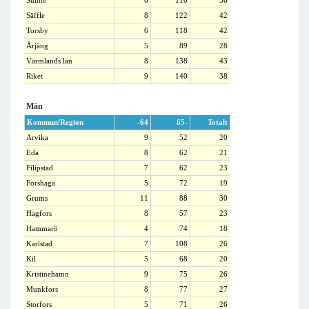
Sunne
6
110
36
Säffle
8
122
42
Torsby
6
118
42
Årjäng
5
89
28
Värmlands län
8
138
43
Riket
9
140
38
Män
Kommun/Region
-64
65-
Totalt
Arvika
9
52
20
Eda
8
62
21
Filipstad
7
62
23
Forshaga
5
72
19
Grums
11
88
30
Hagfors
8
57
23
Hammarö
4
74
18
Karlstad
7
108
26
Kil
5
68
20
Kristinehamn
9
75
26
Munkfors
8
77
27
Storfors
5
71
26