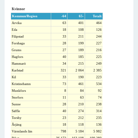
Kvinnor
Kommun/Region
-64
65-
Totalt
Arvika
63
401
464
Eda
18
108
126
Filipstad
33
211
244
Forshaga
28
199
227
Grums
27
189
216
Hagfors
40
185
225
Hammarö
34
215
249
Karlstad
321
2 064
2 385
Kil
33
190
223
Kristinehamn
73
461
534
Munkfors
8
84
92
Storfors
11
63
74
Sunne
28
210
238
Säffle
40
274
314
Torsby
23
212
235
Årjäng
18
118
136
Värmlands län
798
5 184
5 982