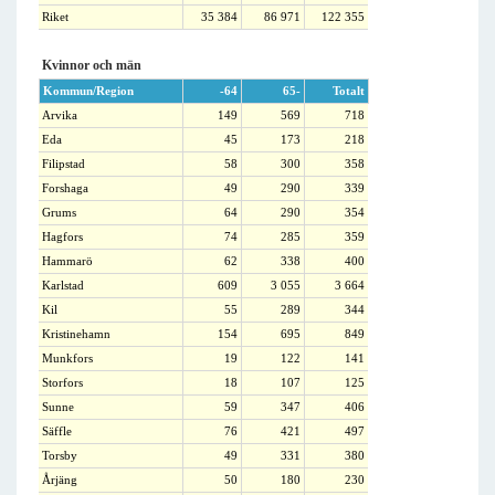
Riket
35 384
86 971
122 355
Kvinnor och män
Kommun/Region
-64
65-
Totalt
Arvika
149
569
718
Eda
45
173
218
Filipstad
58
300
358
Forshaga
49
290
339
Grums
64
290
354
Hagfors
74
285
359
Hammarö
62
338
400
Karlstad
609
3 055
3 664
Kil
55
289
344
Kristinehamn
154
695
849
Munkfors
19
122
141
Storfors
18
107
125
Sunne
59
347
406
Säffle
76
421
497
Torsby
49
331
380
Årjäng
50
180
230