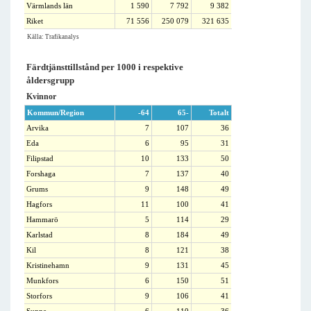
Värmlands län
1 590
7 792
9 382
Riket
71 556
250 079
321 635
Källa: Trafikanalys
Färdtjänsttillstånd per 1000 i respektive
åldersgrupp
Kvinnor
Kommun/Region
-64
65-
Totalt
Arvika
7
107
36
Eda
6
95
31
Filipstad
10
133
50
Forshaga
7
137
40
Grums
9
148
49
Hagfors
11
100
41
Hammarö
5
114
29
Karlstad
8
184
49
Kil
8
121
38
Kristinehamn
9
131
45
Munkfors
6
150
51
Storfors
9
106
41