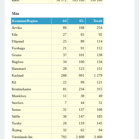
Riket
36 172
163 108
199 280
Män
Kommun/Region
-64
65-
Totalt
Arvika
86
168
254
Eda
27
65
92
Filipstad
25
89
114
Forshaga
21
91
112
Grums
37
101
138
Hagfors
34
100
134
Hammarö
28
123
151
Karlstad
288
991
1 279
Kil
22
99
121
Kristinehamn
81
234
315
Munkfors
11
38
49
Storfors
7
44
51
Sunne
31
137
168
Säffle
36
147
183
Torsby
26
119
145
Årjäng
32
62
94
Värmlands län
792
2 608
3 400