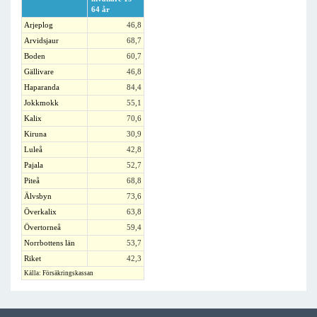
64 år
Arjeplog
46,8
Arvidsjaur
68,7
Boden
60,7
Gällivare
46,8
Haparanda
84,4
Jokkmokk
55,1
Kalix
70,6
Kiruna
30,9
Luleå
42,8
Pajala
52,7
Piteå
68,8
Älvsbyn
73,6
Överkalix
63,8
Övertorneå
59,4
Norrbottens län
53,7
Riket
42,3
Källa: Försäkringskassan