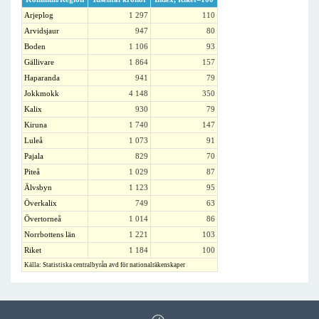
Arjeplog
1 297
110
Arvidsjaur
947
80
Boden
1 106
93
Gällivare
1 864
157
Haparanda
941
79
Jokkmokk
4 148
350
Kalix
930
79
Kiruna
1 740
147
Luleå
1 073
91
Pajala
829
70
Piteå
1 029
87
Älvsbyn
1 123
95
Överkalix
749
63
Övertorneå
1 014
86
Norrbottens län
1 221
103
Riket
1 184
100
Källa: Statistiska centralbyrån avd för nationalräkenskaper