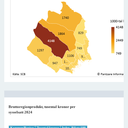
Bruttoregionprodukt, tusental kronor per
sysselsatt 2024
Kommun/Region
Tusental kronor
Index, Riket=100