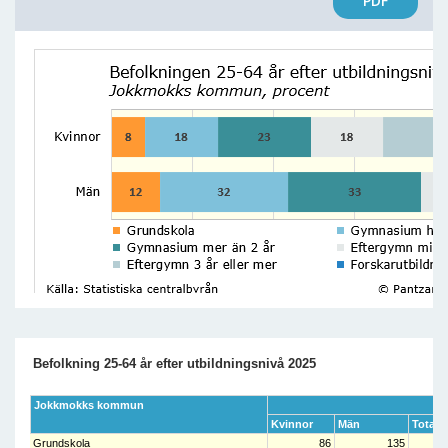
PDF
Befolkning 25-64 år efter utbildningsnivå 2025
Jokkmokks kommun
A
Kvinnor
Män
Totalt
Grundskola
86
135