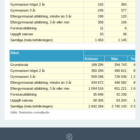
Gymnasium högst 2 år
192
365
Gymnasium 3 år
245
377
Eftergymnasial utbildning, mindre än 3 år
190
120
Eftergymnasial utbildning, 3 år eller mer
306
106
Forskarutbildning
11
6
Uppgift saknas
33
36
Samtliga (hela befolkningen)
1 063
1 145
2
Riket
A
Kvinnor
Män
Totalt
Grundskola
199 295
294 743
494
Gymnasium högst 2 år
350 284
490 621
840
Gymnasium 3 år
559 346
726 536
1 285
Eftergymnasial utbildning, mindre än 3 år
434 672
446 582
881
Eftergymnasial utbildning, 3 år eller mer
1 004 516
651 221
1 655
Forskarutbildning
35 846
42 236
78
Uppgift saknas
58 305
93 204
151
Samtliga (hela befolkningen)
2 642 264
2 745 143
5 387
Källa: Statistiska centralbyrån