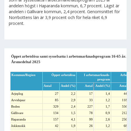
andelen högst i Haparanda kommun, 6,7 procent. Lägst är
andelen i Gällivare kommun, 2,4 procent. Genomsnittet för
Norrbottens län är 3,9 procent och för hela riket 6,9
procent.
Öppet arbetslösa samt sysselsatta i arbetsmarknadsprogram 16-65 år.
Årsmedeltal 2025
Kommun/Region
Öppet arbetslösa
I arbetsmarknads-
Arbetsl
program
Antal
Andel (%)
Antal
Andel (%)
Antal
Arjeplog
27
2,2
17
1,4
44
Arvidsjaur
85
2,9
33
1,2
118
Boden
329
2,4
227
1,7
556
Gällivare
134
1,5
78
0,9
212
Haparanda
157
4,1
99
2,6
256
Jokkmokk
42
1,9
26
1,2
68