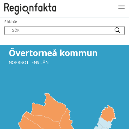
Tog
Sök här
navi
Övertorneå kommun
NORRBOTTENS LÄN