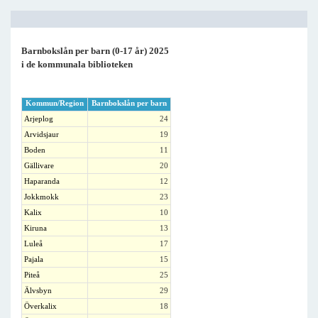
Barnbokslån per barn (0-17 år) 2025
i de kommunala biblioteken
Kommun/Region
Barnbokslån per barn
Arjeplog
24
Arvidsjaur
19
Boden
11
Gällivare
20
Haparanda
12
Jokkmokk
23
Kalix
10
Kiruna
13
Luleå
17
Pajala
15
Piteå
25
Älvsbyn
29
Överkalix
18