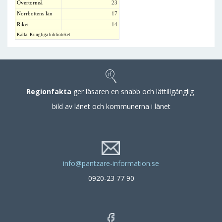
Övertorneå
23
Norrbottens län
17
Riket
14
Källa: Kungliga biblioteket
Regionfakta
ger läsaren en snabb och lättillgänglig
bild av länet och kommunerna i länet
info@pantzare-information.se
0920-23 77 90