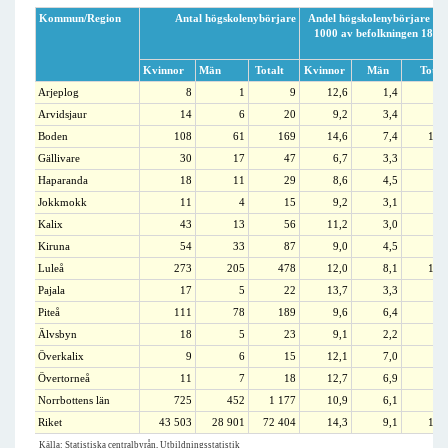
Kommun/Region
Antal högskolenybörjare
Andel högskolenybörjare pe
1000 av befolkningen 18-6
å
Kvinnor
Män
Totalt
Kvinnor
Män
Total
Arjeplog
8
1
9
12,6
1,4
6,
Arvidsjaur
14
6
20
9,2
3,4
6,
Boden
108
61
169
14,6
7,4
10,
Gällivare
30
17
47
6,7
3,3
4,
Haparanda
18
11
29
8,6
4,5
6,
Jokkmokk
11
4
15
9,2
3,1
6,
Kalix
43
13
56
11,2
3,0
6,
Kiruna
54
33
87
9,0
4,5
6,
Luleå
273
205
478
12,0
8,1
10,
Pajala
17
5
22
13,7
3,3
8,
Piteå
111
78
189
9,6
6,4
8,
Älvsbyn
18
5
23
9,1
2,2
5,
Överkalix
9
6
15
12,1
7,0
9,
Övertorneå
11
7
18
12,7
6,9
9,
Norrbottens län
725
452
1 177
10,9
6,1
8,
Riket
43 503
28 901
72 404
14,3
9,1
11,
Källa: Statistiska centralbyrån, Utbildningsstatistik