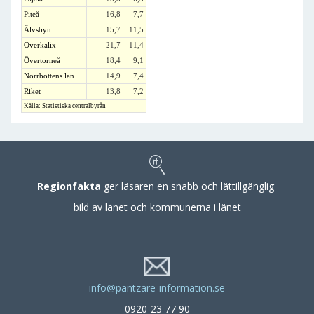
Piteå
16,8
7,7
Älvsbyn
15,7
11,5
Överkalix
21,7
11,4
Övertorneå
18,4
9,1
Norrbottens län
14,9
7,4
Riket
13,8
7,2
Källa: Statistiska centralbyrån
Regionfakta
ger läsaren en snabb och lättillgänglig
bild av länet och kommunerna i länet
info@pantzare-information.se
0920-23 77 90