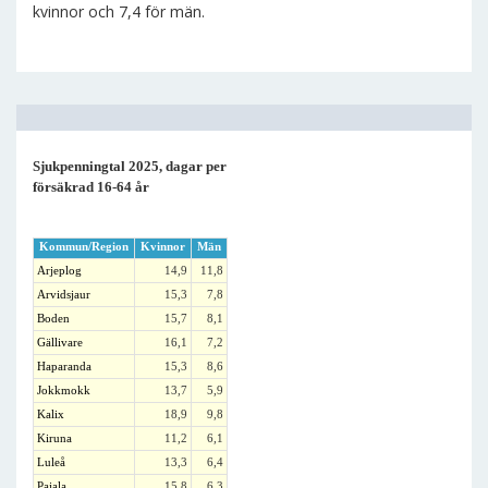
kvinnor och 7,4 för män.
Sjukpenningtal 2025, dagar per
försäkrad 16-64 år
Kommun/Region
Kvinnor
Män
Arjeplog
14,9
11,8
Arvidsjaur
15,3
7,8
Boden
15,7
8,1
Gällivare
16,1
7,2
Haparanda
15,3
8,6
Jokkmokk
13,7
5,9
Kalix
18,9
9,8
Kiruna
11,2
6,1
Luleå
13,3
6,4
Pajala
15,8
6,3