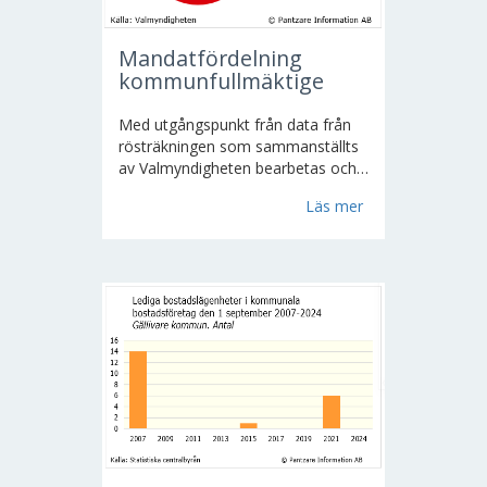
Mandatfördelning
kommunfullmäktige
Med utgångspunkt från data från
rösträkningen som sammanställts
av Valmyndigheten bearbetas och
presenteras statistiken på olika
Läs mer
sätt. Valresultat: Antal/andel
röstberättigade, antal/andel
röstande och de giltiga rösternas...