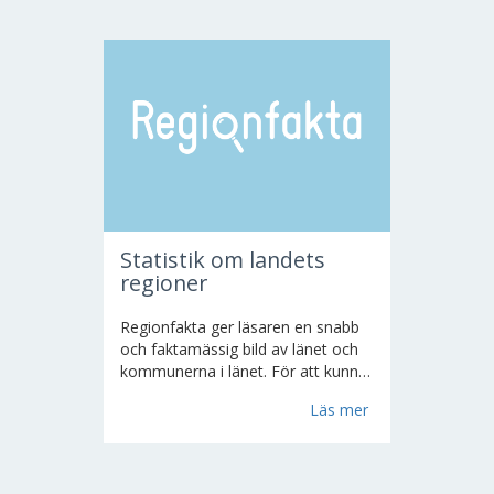
Statistik om landets
regioner
Regionfakta ger läsaren en snabb
och faktamässig bild av länet och
kommunerna i länet. För att kunna
leva upp till nya krav behövs
Läs mer
kunskap och insikt om
kommunerna och länet. Finansiärer
är regionförbund och länsstyrelser.