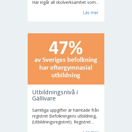
Här ingår all skolverksamhet som
kommunen har betalningsansvar
Läs mer
för, egna skolor, fristående och
landstingskommunala skolor och
kostnaden för egna elever som...
Utbildningsnivå i
Gällivare
Samtliga uppgifter är hämtade från
registret Befolkningens utbildning,
(Utbildningsregistret). Registret
innehåller uppgift om högsta