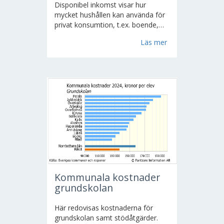
Disponibel inkomst visar hur
mycket hushållen kan använda för
privat konsumtion, t.ex. boende,
livsmedel, kläder och transporter.
Läs mer
För att beräkna disponibel inkomst
dras skatten bort från inkomsten
och olika typer av bidrag läggs till
(barnbidrag, ekonomiskt bistånd,
bostadsbidrag,
Kommunala kostnader
grundskolan
Här redovisas kostnaderna för
grundskolan samt stödåtgärder.