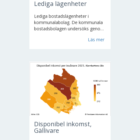
Lediga lägenheter
Lediga bostadslägenheter i
kommunalabolag. De kommunala
bostadsbolagen undersöks genom
totalundersökning (företagsvisa
Läs mer
uppgifter). Undersökningen avser
fastigheter med flerbostadshus
som har minst tre
bostadslägenheter.
Disponibel inkomst,
Gällivare