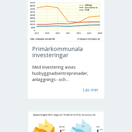
Primärkommunala
investeringar
Med investering avses
husbyggnadsentreprenader,
anläggnings- och
reparationsentreprenader samt
Läs mer
konsulttjänster.
Anskaffningsvärdet vid inköp av
maskiner och inventarier såsom
möbler, textilier, transportmedel
inkl...