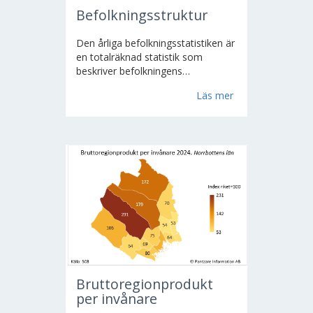
Befolkningsstruktur
Den årliga befolkningsstatistiken är
en totalräknad statistik som
beskriver befolkningens
sammansättning i olika avseenden
Läs mer
(kön, ålder, medborgarskap,
födelseland, regional fördelning
m.m.) och förändringar i
befolkningen över tiden...
Bruttoregionprodukt
per invånare