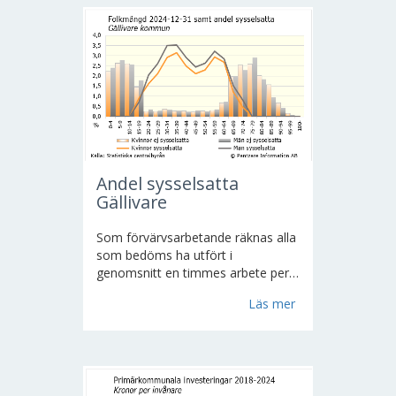
har...
Andel sysselsatta
Gällivare
Som förvärvsarbetande räknas alla
som bedöms ha utfört i
genomsnitt en timmes arbete per
vecka under november månad.
Läs mer
Även de som varit tillfälligt
frånvarande under mätperioden,
t.ex. på grund av sjukdom, ingår i
bedömningen. Vid avgränsningen
av...