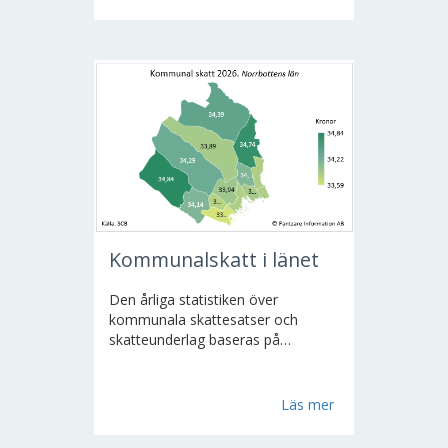
skatteregistrerat...
Kommunalskatt i länet
Den årliga statistiken över
kommunala skattesatser och
skatteunderlag baseras på
uppgifter från Skatteverket. Fr.o.m.
år 2000 ingår inte kyrkoskatt i
kommunalskatten.
Läs mer