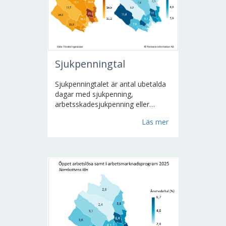
Sjukpenningtal
Sjukpenningtalet är antal ubetalda
dagar med sjukpenning,
arbetsskadesjukpenning eller
rehabiliteringspenning, per
Läs mer
registrerad försäkrad i åldrarna 16-
64 år. Till registrerade försäkrade
räknas den som bor eller arbetar i
Sverige. Alla dagar är omräknade
till "heldagar"...