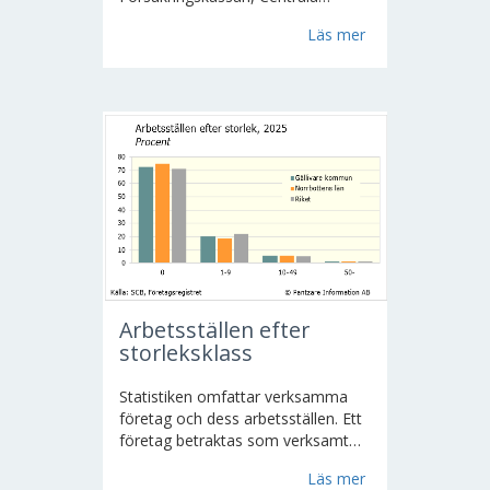
studiestödsnämnden, Statens
Läs mer
pensionsverk, Pliktverket och
Socialstyrelsen. Inkomster och
förmögenheter som undanhålls
skattemyndigheterna lämnas helt...
Arbetsställen efter
storleksklass
Statistiken omfattar verksamma
företag och dess arbetsställen. Ett
företag betraktas som verksamt
om det är registrerat för moms
Läs mer
och/eller är arbetsgivare eller är F-