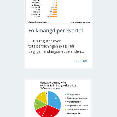
Folkmängd per kvartal
SCB:s register över
totalbefolkningen (RTB) får
dagligen ändringsmeddelanden
från folkbokföringen.
Läs mer
Utgångsmaterialet för
förändringsuppgifterna är de
rapporter om födelser, dödsfall,
inrikes och utrikes flyttningar samt
civilståndsändringar som...