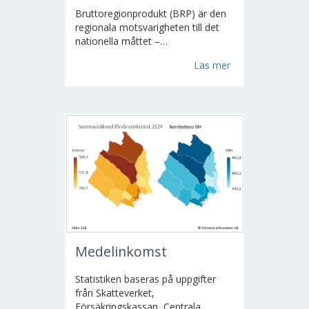
Bruttoregionprodukt (BRP) är den
regionala motsvarigheten till det
nationella måttet –
bruttonationalprodukt (BNP). BRP
Läs mer
är det samlade värdet av alla
producerade varor och tjänster...
Medelinkomst
Statistiken baseras på uppgifter
från Skatteverket,
Försäkringskassan, Centrala