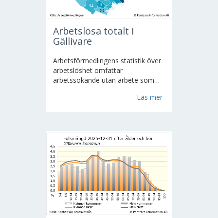
Arbetslösa totalt i
Gällivare
Arbetsförmedlingens statistik över
arbetslöshet omfattar
arbetssökande utan arbete som
aktivt söker och omgående kan
Läs mer
tillträda på arbetsmarknaden
förekommande arbete och som
inte
och som inte deltar i ett
arbetsmarknadspolitiskt
...