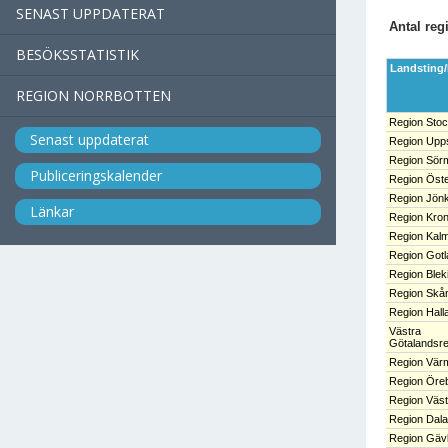
SENAST UPPDATERAT
Antal reg
BESÖKSSTATISTIK
Landsting
REGION NORRBOTTEN
Region Sto
Senast uppdaterat
Region Upp
Region Sör
Publiceringskalender
Region Öste
Region Jönk
Länkar
Region Kro
Region Kal
Region Gotl
Region Blek
Region Skå
Region Hall
Västra
Götalandsr
Region Vär
Region Öreb
Region Väs
Region Dala
Region Gäv