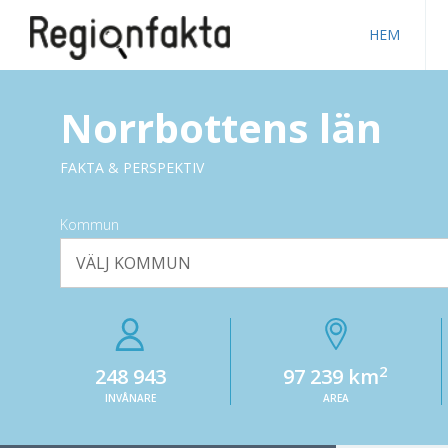
HEM
Norrbottens län
FAKTA & PERSPEKTIV
Kommun
VÄLJ KOMMUN
2
248 943
97 239 km
INVÅNARE
AREA