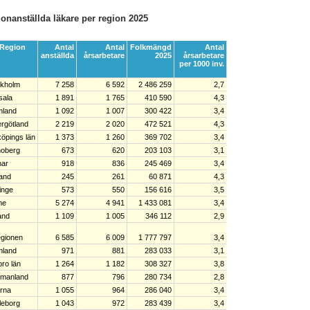
ionanställda läkare per region 2025
/Region
Antal
Antal
Folkmängd
Antal
anställda
årsarbetare
2025
årsarbetare
per 1000 inv.
ckholm
7 258
6 592
2 486 259
2,7
sala
1 891
1 765
410 590
4,3
mland
1 092
1 007
300 422
3,4
rgötland
2 219
2 020
472 521
4,3
öpings län
1 373
1 260
369 702
3,4
noberg
673
620
203 103
3,1
mar
918
836
245 469
3,4
and
245
261
60 871
4,3
inge
573
550
156 616
3,5
ne
5 274
4 941
1 433 081
3,4
and
1 109
1 005
346 112
2,9
egionen
6 585
6 009
1 777 797
3,4
mland
971
881
283 033
3,1
ro län
1 264
1 182
308 327
3,8
tmanland
877
796
280 734
2,8
rna
1 055
964
286 040
3,4
leborg
1 043
972
283 439
3,4