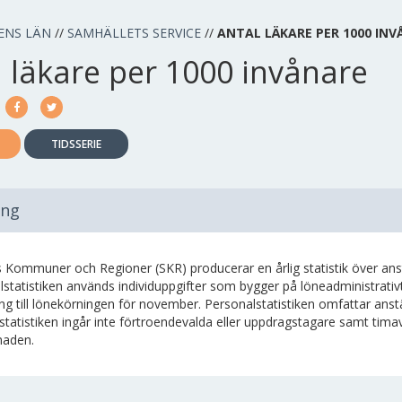
ENS LÄN
//
SAMHÄLLETS SERVICE
//
ANTAL LÄKARE PER 1000 IN
 läkare per 1000 invånare
TIDSSERIE
ing
s Kommuner och Regioner (SKR) producerar en årlig statistik över ans
statistiken används individuppgifter som bygger på löneadministrativt 
ing till lönekörningen för november. Personalstatistiken omfattar ans
I statistiken ingår inte förtroendevalda eller uppdragstagare samt t
aden.