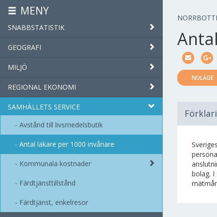
MENY
NORRBOTT
SNABBSTATISTIK
Antal
GEOGRAFI
MILJÖ
NULÄGE
REGIONAL EKONOMI
SAMHÄLLETS SERVICE
Förklar
Avstånd till livsmedelsbutik
Antal läkare per 1000 invånare
Sverige
personal
Kommunala kostnader
anslutn
bolag. 
Färdtjänsttillstånd
mätmån
Färdtjänst, enkelresor